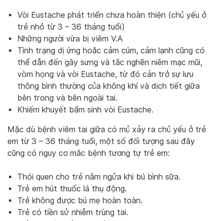
Vòi Eustache phát triển chưa hoàn thiện (chủ yếu ở
trẻ nhỏ từ 3 – 36 tháng tuổi)
Những người vừa bị viêm V.A
Tình trạng dị ứng hoặc cảm cúm, cảm lạnh cũng có
thể dẫn đến gây sưng và tắc nghẽn niêm mạc mũi,
vòm họng và vòi Eustache, từ đó cản trở sự lưu
thông bình thường của không khí và dịch tiết giữa
bên trong và bên ngoài tai.
Khiếm khuyết bẩm sinh vòi Eustache.
Mặc dù bệnh viêm tai giữa có mủ xảy ra chủ yếu ở trẻ
em từ 3 – 36 tháng tuổi, một số đối tượng sau đây
cũng có nguy cơ mắc bệnh tương tự trẻ em:
Thói quen cho trẻ nằm ngửa khi bú bình sữa.
Trẻ em hút thuốc lá thụ động.
Trẻ không được bú mẹ hoàn toàn.
Trẻ có tiền sử nhiễm trùng tai.