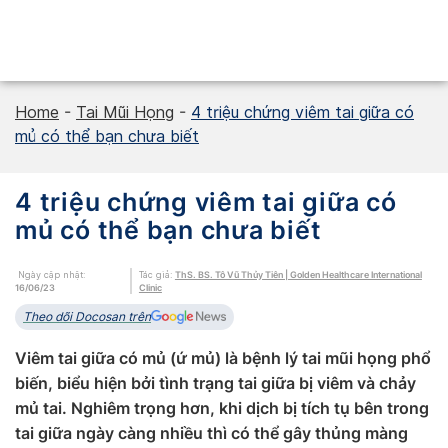
Skip
to
content
Home
-
Tai Mũi Họng
-
4 triệu chứng viêm tai giữa có
mủ có thể bạn chưa biết
4 triệu chứng viêm tai giữa có
mủ có thể bạn chưa biết
Ngày cập nhật:
Tác giả:
ThS. BS. Tô Vũ Thủy Tiên | Golden Healthcare International
16/06/23
Clinic
Theo dõi Docosan trên
Viêm tai giữa có mủ (ứ mủ) là bệnh lý tai mũi họng phổ
biến, biểu hiện bởi tình trạng tai giữa bị viêm và chảy
mủ tai. Nghiêm trọng hơn, khi dịch bị tích tụ bên trong
tai giữa ngày càng nhiều thì có thể gây thủng màng