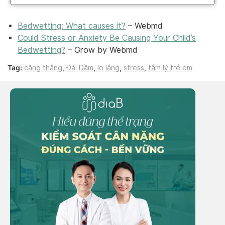
Bedwetting: What causes it?
– Webmd
Could Stress or Anxiety Be Causing Your Child’s
Bedwetting?
– Grow by Webmd
Tag:
căng thẳng
,
Đái Dầm
,
lo lắng
,
stress
,
tâm lý trẻ em