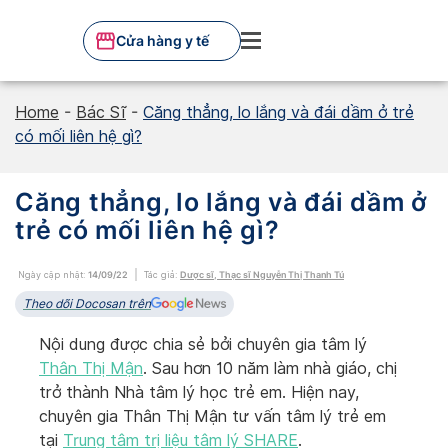
Skip
to
Cửa hàng y tế
content
Home
-
Bác Sĩ
-
Căng thẳng, lo lắng và đái dầm ở trẻ
có mối liên hệ gì?
Căng thẳng, lo lắng và đái dầm ở
trẻ có mối liên hệ gì?
Ngày cập nhật:
14/09/22
Tác giả:
Dược sĩ, Thạc sĩ Nguyễn Thị Thanh Tú
Theo dõi Docosan trên
Nội dung được chia sẻ bởi chuyên gia tâm lý
Thân Thị Mận
. Sau hơn 10 năm làm nhà giáo, chị
trở thành Nhà tâm lý học trẻ em. Hiện nay,
chuyên gia Thân Thị Mận tư vấn tâm lý trẻ em
tại
Trung tâm trị liệu tâm lý SHARE
.