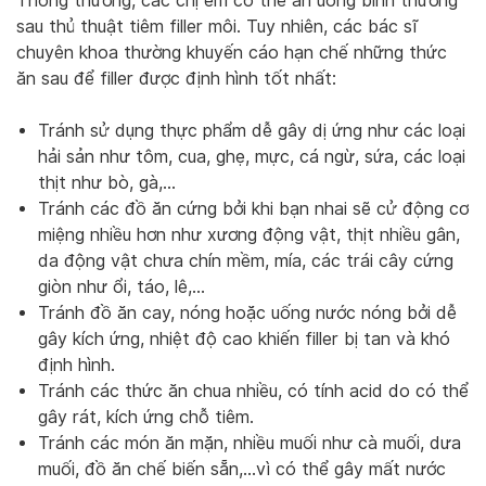
Thông thường, các chị em có thể ăn uống bình thường
sau thủ thuật tiêm filler môi. Tuy nhiên, các bác sĩ
chuyên khoa thường khuyến cáo hạn chế những thức
ăn sau để filler được định hình tốt nhất:
Tránh sử dụng thực phẩm dễ gây dị ứng như các loại
hải sản như tôm, cua, ghẹ, mực, cá ngừ, sứa, các loại
thịt như bò, gà,…
Tránh các đồ ăn cứng bởi khi bạn nhai sẽ cử động cơ
miệng nhiều hơn như xương động vật, thịt nhiều gân,
da động vật chưa chín mềm, mía, các trái cây cứng
giòn như ổi, táo, lê,…
Tránh đồ ăn cay, nóng hoặc uống nước nóng bởi dễ
gây kích ứng, nhiệt độ cao khiến filler bị tan và khó
định hình.
Tránh các thức ăn chua nhiều, có tính acid do có thể
gây rát, kích ứng chỗ tiêm.
Tránh các món ăn mặn, nhiều muối như cà muối, dưa
muối, đồ ăn chế biến sẵn,…vì có thể gây mất nước