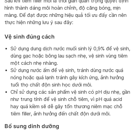
Sau khi tiêm filler môi là thời gian quan trọng quyết định
hình thành dáng môi hoàn chỉnh, độ căng bóng, mịn
màng. Để đạt được những hiệu quả tối ưu đấy cần nên
thực hiện những lưu ý sau đây:
Vệ sinh đúng cách
Sử dụng dung dịch nước muối sinh lý 0,9% để vệ sinh,
dùng gạc hoặc bông lau sạch nhẹ, vệ sinh vùng tiêm
một cách nhẹ nhàng.
Sử dụng nước ấm để vệ sinh, tránh dùng nước quá
nóng hoặc quá lạnh tránh gây kích ứng, ảnh hưởng
tuổi thọ chất độn sinh học dưới môi.
Chỉ sử dụng các sản phẩm vệ sinh có pH dịu nhẹ, gần
như trung tính để vệ sinh chỗ tiêm, vì pH quá acid
hay quá kiềm sẽ dễ gây tổn thương niêm mạc chỗ
tiêm filler, ảnh hưởng đến chất độn dưới môi.
Bổ sung dinh dưỡng