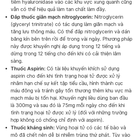
tiêm hyaluronidase vào các khu vực xung quanh cũng
vẫn có thể hiệu quả làm tan chất làm đầy.
Đắp thuốc giãn mạch nitroglycerin:
Nitroglycerin
(glyceryl trinitrate) có tác dụng làm giãn mạch và
tăng lưu thông máu. Có thể đắp nitroglycerin và dán
băng kín bên trên rồi để trong vài ngày. Phương pháp
này được khuyến nghị áp dụng trong 12 tiếng và
dừng trong 12 tiếng cho đến khi có cải thiện lâm
sàng.
Thuốc Aspirin:
Có tài liệu khuyến khích sử dụng
aspirin cho đến khi tình trạng hoại tử được xử lý
nhằm hạn chế sự kết tập tiểu cầu, hình thành cục
máu đông và tránh gây tổn thương thêm khu vực mà
mạch máu bị tổn hại. Khuyến nghị liều dùng ban đầu
là 300mg và sau đó là 75mg mỗi ngày cho đến khi
tình trạng hoại tử được xử lý (đối với những trường
hợp không có chống chỉ định với aspirin).
Thuốc kháng sinh:
Vùng hoại tử có các tế bào và
mô đã chết nên dễ bị nhiễm trùng thứ phát. Tùy vào