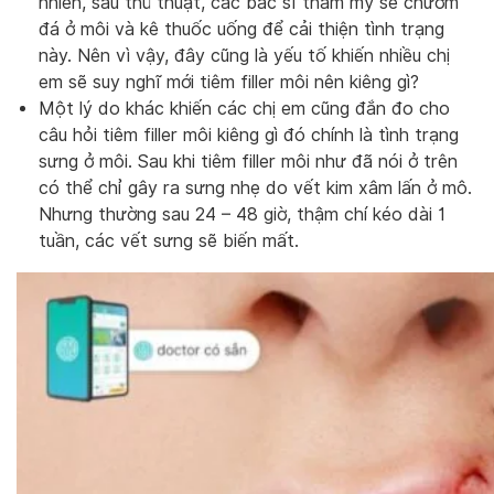
nhiên, sau thủ thuật, các bác sĩ thẩm mỹ sẽ chườm
đá ở môi và kê thuốc uống để cải thiện tình trạng
này. Nên vì vậy, đây cũng là yếu tố khiến nhiều chị
em sẽ suy nghĩ mới tiêm filler môi nên kiêng gì?
Một lý do khác khiến các chị em cũng đắn đo cho
câu hỏi tiêm filler môi kiêng gì đó chính là tình trạng
sưng ở môi. Sau khi tiêm filler môi như đã nói ở trên
có thể chỉ gây ra sưng nhẹ do vết kim xâm lấn ở mô.
Nhưng thường sau 24 – 48 giờ, thậm chí kéo dài 1
tuần, các vết sưng sẽ biến mất.