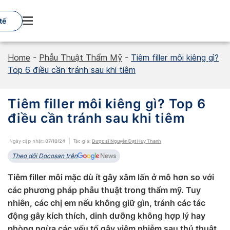
Skip
to
tế
content
Home
-
Phẫu Thuật Thẩm Mỹ
-
Tiêm filler môi kiêng gì?
Top 6 điều cần tránh sau khi tiêm
Tiêm filler môi kiêng gì? Top 6
điều cần tránh sau khi tiêm
Ngày cập nhật:
07/10/24
Tác giả:
Dược sĩ Nguyễn Đạt Huy Thanh
Theo dõi Docosan trên
Tiêm filler môi mặc dù ít gây xâm lấn ở mô hơn so với
các phương pháp phẫu thuật trong thẩm mỹ. Tuy
nhiên, các chị em nếu không giữ gìn, tránh các tác
động gây kích thích, dinh dưỡng không hợp lý hay
phòng ngừa các yếu tố gây viêm nhiễm sau thủ thuật