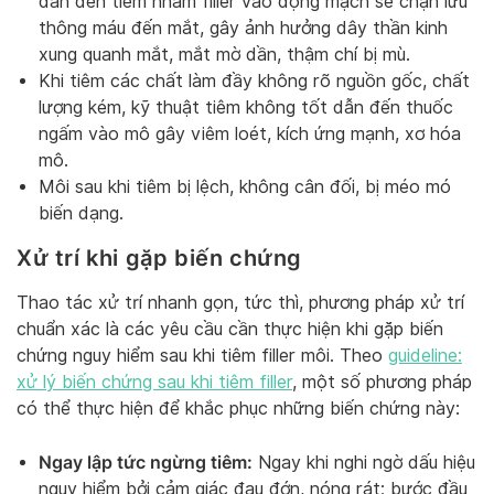
dẫn đến tiêm nhầm filler vào động mạch sẽ chặn lưu
thông máu đến mắt, gây ảnh hưởng dây thần kinh
xung quanh mắt, mắt mờ dần, thậm chí bị mù.
Khi tiêm các chất làm đầy không rõ nguồn gốc, chất
lượng kém, kỹ thuật tiêm không tốt dẫn đến thuốc
ngấm vào mô gây viêm loét, kích ứng mạnh, xơ hóa
mô.
Môi sau khi tiêm bị lệch, không cân đối, bị méo mó
biến dạng.
Xử trí khi gặp biến chứng
Thao tác xử trí nhanh gọn, tức thì, phương pháp xử trí
chuẩn xác là các yêu cầu cần thực hiện khi gặp biến
chứng nguy hiểm sau khi tiêm filler môi. Theo
guideline:
xử lý biến chứng sau khi tiêm filler
, một số phương pháp
có thể thực hiện để khắc phục những biến chứng này:
Ngay lập tức ngừng tiêm:
Ngay khi nghi ngờ dấu hiệu
nguy hiểm bởi cảm giác đau đớn, nóng rát; bước đầu