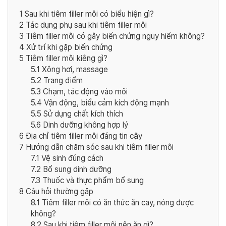
1
Sau khi tiêm filler môi có biểu hiện gì?
2
Tác dụng phụ sau khi tiêm filler môi
3
Tiêm filler môi có gây biến chứng nguy hiểm không?
4
Xử trí khi gặp biến chứng
5
Tiêm filler môi kiêng gì?
5.1
Xông hơi, massage
5.2
Trang điểm
5.3
Chạm, tác động vào môi
5.4
Vận động, biểu cảm kích động mạnh
5.5
Sử dụng chất kích thích
5.6
Dinh dưỡng không hợp lý
6
Địa chỉ tiêm filler môi đáng tin cậy
7
Hướng dẫn chăm sóc sau khi tiêm filler môi
7.1
Vệ sinh đúng cách
7.2
Bổ sung dinh dưỡng
7.3
Thuốc và thực phẩm bổ sung
8
Câu hỏi thường gặp
8.1
Tiêm filler môi có ăn thức ăn cay, nóng được
không?
8.2
Sau khi tiêm filler môi nên ăn gì?