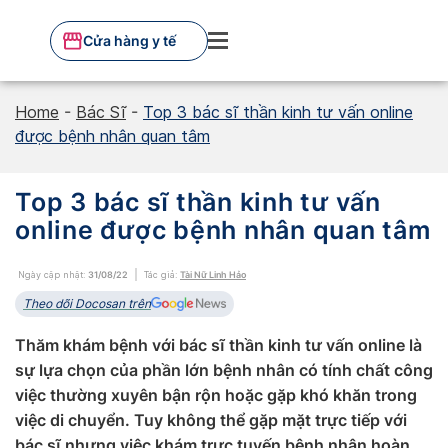
Skip
to
Cửa hàng y tế
content
Home
-
Bác Sĩ
-
Top 3 bác sĩ thần kinh tư vấn online
được bệnh nhân quan tâm
Top 3 bác sĩ thần kinh tư vấn
online được bệnh nhân quan tâm
Ngày cập nhật:
31/08/22
Tác giả:
Tài Nữ Linh Hảo
Theo dõi Docosan trên
Thăm khám bệnh với bác sĩ thần kinh tư vấn online là
sự lựa chọn của phần lớn bệnh nhân có tính chất công
việc thường xuyên bận rộn hoặc gặp khó khăn trong
việc di chuyển. Tuy không thể gặp mặt trực tiếp với
bác sĩ nhưng việc khám trực tuyến bệnh nhân hoàn