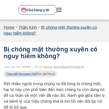
Skip
to
Cửa hàng y tế
content
Home
-
Thần Kinh
-
Bị chóng mặt thường xuyên có
nguy hiểm không?
Bị chóng mặt thường xuyên có
nguy hiểm không?
Ngày cập nhật:
13/09/22
Tác giả:
Dược sĩ, Thạc sĩ Nguyễn Thị Thanh Tú
Theo dõi Docosan trên
Rất nhiều người trong chúng ta đã từng bị chóng mặt,
hai từ này còn phổ biến đến mức chúng ta còn dùng nó
để ca thán về một vấn đề nào đó. Ranh giới giữa tâm lý
và bệnh lý của triệu chứng khá là mơ hồ nên đôi lúc nó
dễ bị bỏ qua.