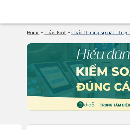
Skip
to
content
Home
-
Thần Kinh
-
Chấn thương sọ não: Triệu 