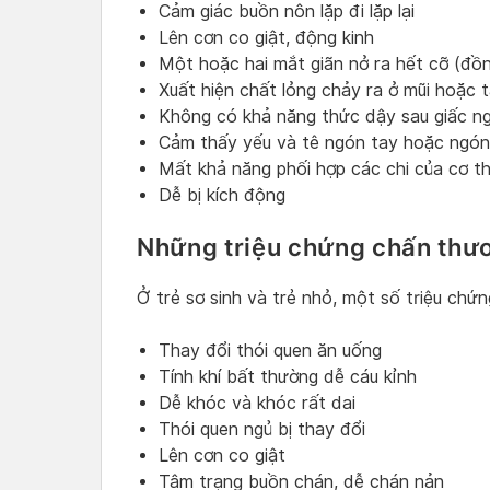
Cảm giác buồn nôn lặp đi lặp lại
Lên cơn co giật, động kinh
Một hoặc hai mắt giãn nở ra hết cỡ (đồn
Xuất hiện chất lỏng chảy ra ở mũi hoặc t
Không có khả năng thức dậy sau giấc n
Cảm thấy yếu và tê ngón tay hoặc ngó
Mất khả năng phối hợp các chi của cơ t
Dễ bị kích động
Những triệu chứng chấn thươ
Ở trẻ sơ sinh và trẻ nhỏ, một số triệu chứ
Thay đổi thói quen ăn uống
Tính khí bất thường dễ cáu kỉnh
Dễ khóc và khóc rất dai
Thói quen ngủ bị thay đổi
Lên cơn co giật
Tâm trạng buồn chán, dễ chán nản