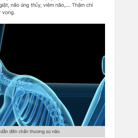
iật, não úng thủy, viêm não,…. Thậm chí
 vong.
ể dẫn đến chấn thương sọ não