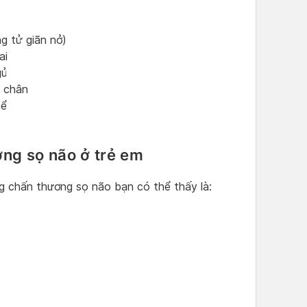
g tử giãn nở)
ai
gủ
n chân
hể
ng sọ não ở trẻ em
ng chấn thương sọ não bạn có thể thấy là: