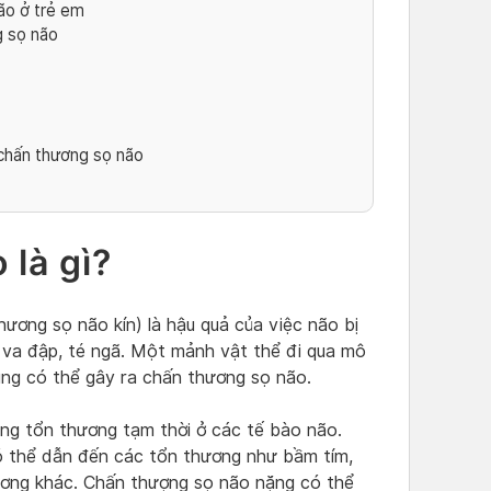
ão ở trẻ em
 sọ não
 chấn thương sọ não
là gì?
ương sọ não kín) là hậu quả của việc não bị
 va đập, té ngã. Một mảnh vật thể đi qua mô
ũng có thể gây ra chấn thương sọ não.
ng tổn thương tạm thời ở các tế bào não.
ó thể dẫn đến các tổn thương như bầm tím,
ơng khác. Chấn thượng sọ não nặng có thể