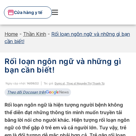
Skip
to
Cửa hàng y tế
content
Home
-
Thần Kinh
-
Rối loạn ngôn ngữ và những gì bạn
cần biết!
Rối loạn ngôn ngữ và những gì
bạn cần biết!
Ngày cập nhật:
14/09/22
Tác giả:
Dược sĩ, Thạc sĩ Nguyễn Thị Thanh Tú
Theo dõi Docosan trên
Rối loạn ngôn ngữ là hiện tượng người bệnh không
thể diễn đạt những thông tin mình muốn truyền tải
bằng lời nói cho người khác. Hiện tượng rối loạn ngôn
ngữ có thể gặp ở trẻ em và cả người lớn. Tuy vậy, trẻ
em là đối tượng dễ mắc phải hơn cả. Trẻ gặp rối loạn