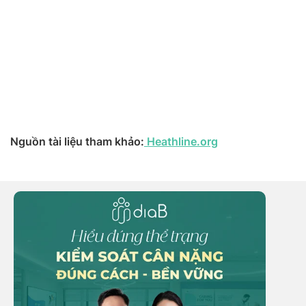
Nguồn tài liệu tham khảo:
Heathline.org