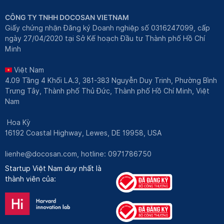
CÔNG TY TNHH DOCOSAN VIETNAM
Giấy chứng nhận Đăng ký Doanh nghiệp số 0316247099, cấp
ngày 27/04/2020 tại Sở Kế hoạch Đầu tư Thành phố Hồ Chí
Minh
Việt Nam
4.09 Tầng 4 Khối LA.3, 381-383 Nguyễn Duy Trinh, Phường Bình
Trưng Tây, Thành phố Thủ Đức, Thành phố Hồ Chí Minh, Việt
Nam
Hoa Kỳ
16192 Coastal Highway, Lewes, DE 19958, USA
lienhe@docosan.com
, hotline: 0971786750
Startup Việt Nam duy nhất là
thành viên của: