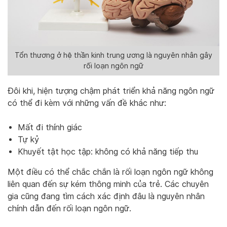
Tổn thương ở hệ thần kinh trung ương là nguyên nhân gây
rối loạn ngôn ngữ
Đôi khi, hiện tượng chậm phát triển khả năng ngôn ngữ
có thể đi kèm với những vấn đề khác như:
Mất đi thính giác
Tự kỷ
Khuyết tật học tập: không có khả năng tiếp thu
Một điều có thể chắc chắn là rối loạn ngôn ngữ không
liên quan đến sự kém thông minh của trẻ. Các chuyên
gia cũng đang tìm cách xác định đâu là nguyên nhân
chính dẫn đến rối loạn ngôn ngữ.