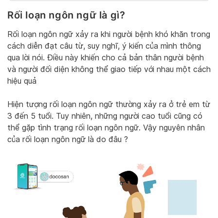
Rối loạn ngôn ngữ là gì?
Rối loạn ngôn ngữ xảy ra khi người bệnh khó khăn trong
cách diễn đạt câu từ, suy nghĩ, ý kiến của mình thông
qua lời nói. Điều này khiến cho cả bản thân người bệnh
và người đối diện không thể giao tiếp với nhau một cách
hiệu quả
Hiện tượng rối loạn ngôn ngữ thường xảy ra ở trẻ em từ
3 đến 5 tuổi. Tuy nhiên, những người cao tuổi cũng có
thể gặp tình trạng rối loạn ngôn ngữ. Vậy nguyên nhân
của rối loạn ngôn ngữ là do đâu ?