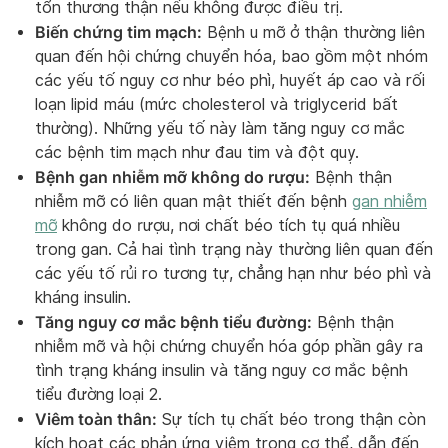
tổn thương thận nếu không được điều trị.
Biến chứng tim mạch:
Bệnh u mỡ ở thận thường liên
quan đến hội chứng chuyển hóa, bao gồm một nhóm
các yếu tố nguy cơ như béo phì, huyết áp cao và rối
loạn lipid máu (mức cholesterol và triglycerid bất
thường). Những yếu tố này làm tăng nguy cơ mắc
các bệnh tim mạch như đau tim và đột quỵ.
Bệnh gan nhiễm mỡ không do rượu:
Bệnh thận
nhiễm mỡ có liên quan mật thiết đến bệnh
gan nhiễm
mỡ
không do rượu, nơi chất béo tích tụ quá nhiều
trong gan. Cả hai tình trạng này thường liên quan đến
các yếu tố rủi ro tương tự, chẳng hạn như béo phì và
kháng insulin.
Tăng nguy cơ mắc bệnh tiểu đường:
Bệnh thận
nhiễm mỡ và hội chứng chuyển hóa góp phần gây ra
tình trạng kháng insulin và tăng nguy cơ mắc bệnh
tiểu đường loại 2.
Viêm toàn thân:
Sự tích tụ chất béo trong thận còn
kích hoạt các phản ứng viêm trong cơ thể, dẫn đến