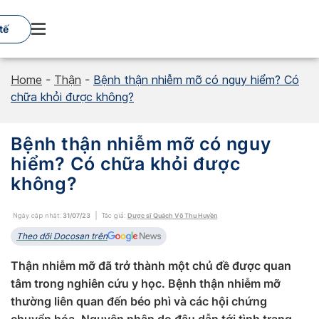
Skip
to
tế
content
Home
-
Thận
-
Bệnh thận nhiễm mỡ có nguy hiểm? Có
chữa khỏi được không?
Bệnh thận nhiễm mỡ có nguy
hiểm? Có chữa khỏi được
không?
Ngày cập nhật:
31/07/23
Tác giả:
Dược sĩ Quách Võ Thu Huyền
Theo dõi Docosan trên
Thận nhiễm mỡ đã trở thành một chủ đề được quan
tâm trong nghiên cứu y học. Bệnh thận nhiễm mỡ
thường liên quan đến béo phì và các hội chứng