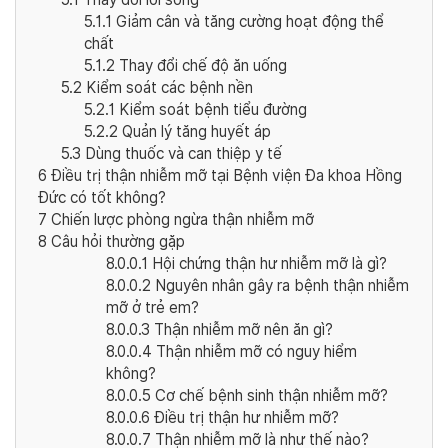
5.1.1
Giảm cân và tăng cường hoạt động thể
chất
5.1.2
Thay đổi chế độ ăn uống
5.2
Kiểm soát các bệnh nền
5.2.1
Kiểm soát bệnh tiểu đường
5.2.2
Quản lý tăng huyết áp
5.3
Dùng thuốc và can thiệp y tế
6
Điều trị thận nhiễm mỡ tại Bệnh viện Đa khoa Hồng
Đức có tốt không?
7
Chiến lược phòng ngừa thận nhiễm mỡ
8
Câu hỏi thường gặp
8.0.0.1
Hội chứng thận hư nhiễm mỡ là gì?
8.0.0.2
Nguyên nhân gây ra bệnh thận nhiễm
mỡ ở trẻ em?
8.0.0.3
Thận nhiễm mỡ nên ăn gì?
8.0.0.4
Thận nhiễm mỡ có nguy hiểm
không?
8.0.0.5
Cơ chế bệnh sinh thận nhiễm mỡ?
8.0.0.6
Điều trị thận hư nhiễm mỡ?
8.0.0.7
Thận nhiễm mỡ là như thế nào?