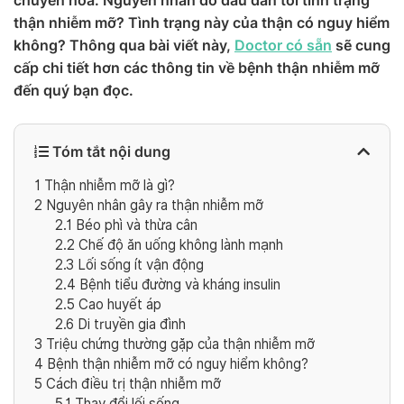
chuyển hóa. Nguyên nhân do đâu dẫn tới tình trạng
thận nhiễm mỡ? Tình trạng này của thận có nguy hiểm
không? Thông qua bài viết này,
Doctor có sẵn
sẽ cung
cấp chi tiết hơn các thông tin về bệnh thận nhiễm mỡ
đến quý bạn đọc.
Tóm tắt nội dung
1
Thận nhiễm mỡ là gì?
2
Nguyên nhân gây ra thận nhiễm mỡ
2.1
Béo phì và thừa cân
2.2
Chế độ ăn uống không lành mạnh
2.3
Lối sống ít vận động
2.4
Bệnh tiểu đường và kháng insulin
2.5
Cao huyết áp
2.6
Di truyền gia đình
3
Triệu chứng thường gặp của thận nhiễm mỡ
4
Bệnh thận nhiễm mỡ có nguy hiểm không?
5
Cách điều trị thận nhiễm mỡ
5.1
Thay đổi lối sống