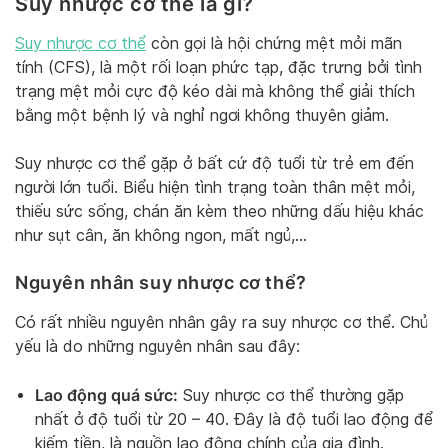
Suy nhược cơ thể là gì?
Suy nhược cơ thể
còn gọi là hội chứng mệt mỏi mãn
tính (CFS), là một rối loạn phức tạp, đặc trưng bởi tình
trạng mệt mỏi cực độ kéo dài mà không thể giải thích
bằng một bệnh lý và nghỉ ngơi không thuyên giảm.
Suy nhược cơ thể gặp ở bất cứ độ tuổi từ trẻ em đến
người lớn tuổi. Biểu hiện tình trạng toàn thân mệt mỏi,
thiếu sức sống, chán ăn kèm theo những dấu hiệu khác
như sụt cân, ăn không ngon, mất ngủ,…
Nguyên nhân suy nhược cơ thể?
Có rất nhiều nguyên nhân gây ra suy nhược cơ thể. Chủ
yếu là do những nguyên nhân sau đây:
Lao động quá sức:
Suy nhược cơ thể thường gặp
nhất ở độ tuổi từ 20 – 40. Đây là độ tuổi lao động để
kiếm tiền, là nguồn lao động chính của gia đình.