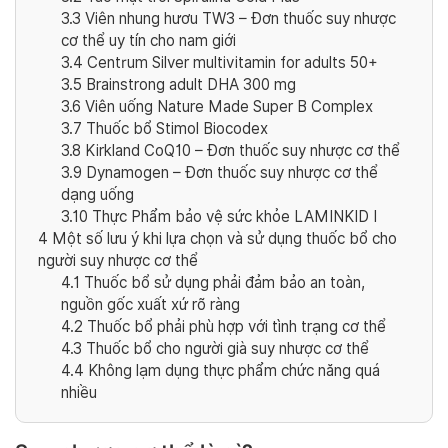
3.3
Viên nhung hươu TW3 – Đơn thuốc suy nhược
cơ thể uy tín cho nam giới
3.4
Centrum Silver multivitamin for adults 50+
3.5
Brainstrong adult DHA 300 mg
3.6
Viên uống Nature Made Super B Complex
3.7
Thuốc bổ Stimol Biocodex
3.8
Kirkland CoQ10 – Đơn thuốc suy nhược cơ thể
3.9
Dynamogen – Đơn thuốc suy nhược cơ thể
dạng uống
3.10
Thực Phẩm bảo vệ sức khỏe LAMINKID I
4
Một số lưu ý khi lựa chọn và sử dụng thuốc bổ cho
người suy nhược cơ thể
4.1
Thuốc bổ sử dụng phải đảm bảo an toàn,
nguồn gốc xuất xứ rõ ràng
4.2
Thuốc bổ phải phù hợp với tình trạng cơ thể
4.3
Thuốc bổ cho người già suy nhược cơ thể
4.4
Không lạm dụng thực phẩm chức năng quá
nhiều