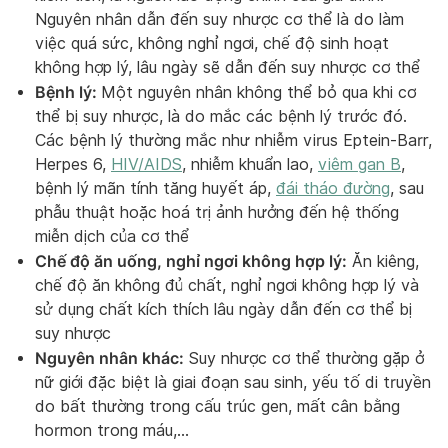
Nguyên nhân dẫn đến suy nhược cơ thể là do làm
việc quá sức, không nghỉ ngơi, chế độ sinh hoạt
không hợp lý, lâu ngày sẽ dẫn đến suy nhược cơ thể
Bệnh lý:
Một nguyên nhân không thể bỏ qua khi cơ
thể bị suy nhược, là do mắc các bệnh lý trước đó.
Các bệnh lý thường mắc như nhiễm virus Eptein-Barr,
Herpes 6,
HIV/AIDS
, nhiễm khuẩn lao,
viêm gan B
,
bệnh lý mãn tính tăng huyết áp,
đái tháo đường
, sau
phẫu thuật hoặc hoá trị ảnh hưởng đến hệ thống
miễn dịch của cơ thể
Chế độ ăn uống, nghỉ ngơi không hợp lý:
Ăn kiêng,
chế độ ăn không đủ chất, nghỉ ngơi không hợp lý và
sử dụng chất kích thích lâu ngày dẫn đến cơ thể bị
suy nhược
Nguyên nhân khác:
Suy nhược cơ thể thường gặp ở
nữ giới đặc biệt là giai đoạn sau sinh, yếu tố di truyền
do bất thường trong cấu trúc gen, mất cân bằng
hormon trong máu,…