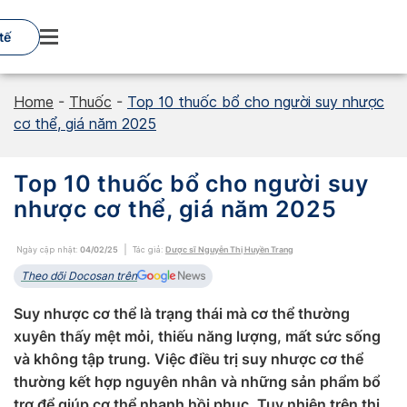
Skip
to
tế
content
Home
-
Thuốc
-
Top 10 thuốc bổ cho người suy nhược
cơ thể, giá năm 2025
Top 10 thuốc bổ cho người suy
nhược cơ thể, giá năm 2025
Ngày cập nhật:
04/02/25
Tác giả:
Dược sĩ Nguyễn Thị Huyền Trang
Theo dõi Docosan trên
Suy nhược cơ thể là trạng thái mà cơ thể thường
xuyên thấy mệt mỏi, thiếu năng lượng, mất sức sống
và không tập trung. Việc điều trị suy nhược cơ thể
thường kết hợp nguyên nhân và những sản phẩm bổ
trợ để giúp cơ thể nhanh hồi phục. Tuy nhiên trên thị