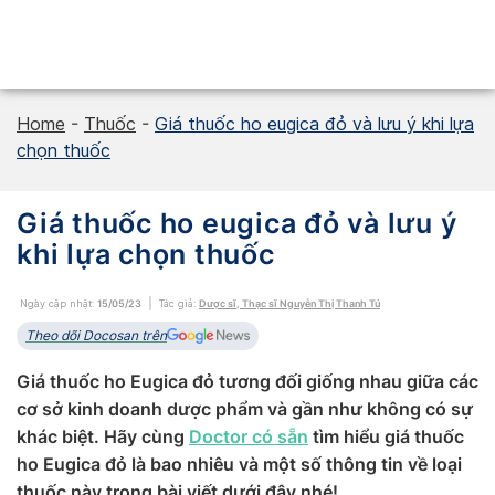
Skip
to
content
Home
-
Thuốc
-
Giá thuốc ho eugica đỏ và lưu ý khi lựa
chọn thuốc
Giá thuốc ho eugica đỏ và lưu ý
khi lựa chọn thuốc
Ngày cập nhật:
15/05/23
Tác giả:
Dược sĩ, Thạc sĩ Nguyễn Thị Thanh Tú
Theo dõi Docosan trên
Giá thuốc ho Eugica đỏ tương đối giống nhau giữa các
cơ sở kinh doanh dược phẩm và gần như không có sự
khác biệt. Hãy cùng
Doctor có sẵn
tìm hiểu giá thuốc
ho Eugica đỏ là bao nhiêu và một số thông tin về loại
thuốc này trong bài viết dưới đây nhé!