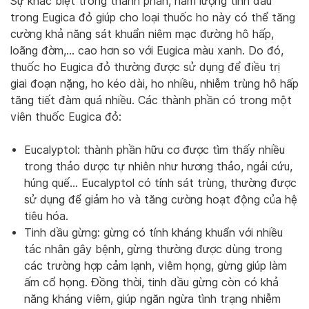
Sự khác biệt trong thành phần, hàm lượng tinh dầu
trong Eugica đỏ giúp cho loại thuốc ho này có thể tăng
cường khả năng sát khuẩn niêm mạc đường hô hấp,
loãng đờm,… cao hơn so với Eugica màu xanh. Do đó,
thuốc ho Eugica đỏ thường được sử dụng để điều trị
giai đoạn nặng, ho kéo dài, ho nhiều, nhiễm trùng hô hấp
tăng tiết đàm quá nhiều. Các thành phần có trong một
viên thuốc Eugica đỏ:
Eucalyptol: thành phần hữu cơ được tìm thấy nhiều
trong thảo dược tự nhiên như hương thảo, ngải cứu,
húng quế… Eucalyptol có tính sát trùng, thường được
sử dụng để giảm ho và tăng cường hoạt động của hệ
tiêu hóa.
Tinh dầu gừng: gừng có tính kháng khuẩn với nhiều
tác nhân gây bệnh, gừng thường được dùng trong
các trường hợp cảm lạnh, viêm họng, gừng giúp làm
ấm cổ họng. Đồng thời, tinh dầu gừng còn có khả
năng kháng viêm, giúp ngăn ngừa tình trạng nhiễm