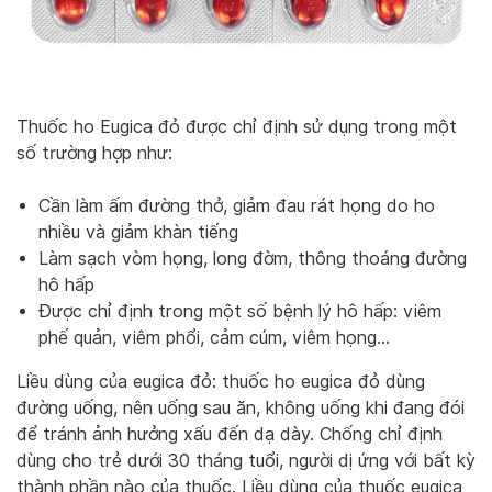
Thuốc ho Eugica đỏ được chỉ định sử dụng trong một
số trường hợp như:
Cần làm ấm đường thở, giảm đau rát họng do ho
nhiều và giảm khàn tiếng
Làm sạch vòm họng, long đờm, thông thoáng đường
hô hấp
Được chỉ định trong một số bệnh lý hô hấp: viêm
phế quản, viêm phổi, cảm cúm, viêm họng…
Liều dùng của eugica đỏ: thuốc ho eugica đỏ dùng
đường uống, nên uống sau ăn, không uống khi đang đói
để tránh ảnh hưởng xấu đến dạ dày. Chống chỉ định
dùng cho trẻ dưới 30 tháng tuổi, người dị ứng với bất kỳ
thành phần nào của thuốc. Liều dùng của thuốc eugica