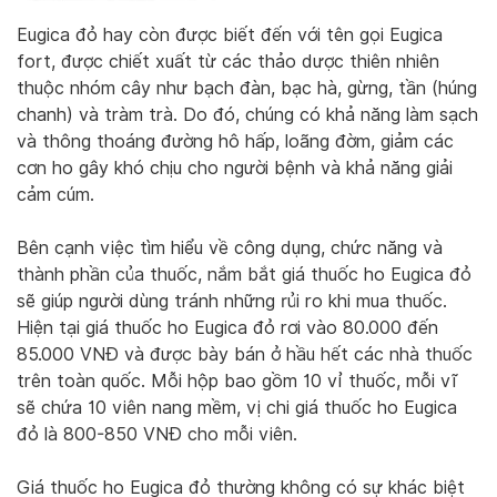
Eugica đỏ hay còn được biết đến với tên gọi Eugica
fort, được chiết xuất từ các thảo dược thiên nhiên
thuộc nhóm cây như bạch đàn, bạc hà, gừng, tần (húng
chanh) và tràm trà. Do đó, chúng có khả năng làm sạch
và thông thoáng đường hô hấp, loãng đờm, giảm các
cơn ho gây khó chịu cho người bệnh và khả năng giải
cảm cúm.
Bên cạnh việc tìm hiểu về công dụng, chức năng và
thành phần của thuốc, nắm bắt giá thuốc ho Eugica đỏ
sẽ giúp người dùng tránh những rủi ro khi mua thuốc.
Hiện tại giá thuốc ho Eugica đỏ rơi vào 80.000 đến
85.000 VNĐ và được bày bán ở hầu hết các nhà thuốc
trên toàn quốc. Mỗi hộp bao gồm 10 vỉ thuốc, mỗi vĩ
sẽ chứa 10 viên nang mềm, vị chi giá thuốc ho Eugica
đỏ là 800-850 VNĐ cho mỗi viên.
Giá thuốc ho Eugica đỏ thường không có sự khác biệt