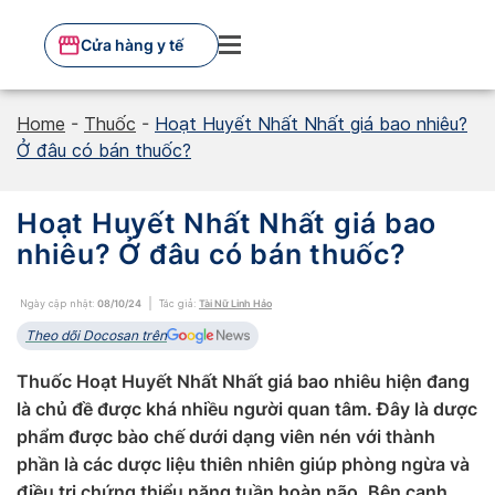
Skip
to
Cửa hàng y tế
content
Home
-
Thuốc
-
Hoạt Huyết Nhất Nhất giá bao nhiêu?
Ở đâu có bán thuốc?
Hoạt Huyết Nhất Nhất giá bao
nhiêu? Ở đâu có bán thuốc?
Ngày cập nhật:
08/10/24
Tác giả:
Tài Nữ Linh Hảo
Theo dõi Docosan trên
Thuốc Hoạt Huyết Nhất Nhất giá bao nhiêu hiện đang
là chủ đề được khá nhiều người quan tâm. Đây là dược
phẩm được bào chế dưới dạng viên nén với thành
phần là các dược liệu thiên nhiên giúp phòng ngừa và
điều trị chứng thiểu năng tuần hoàn não. Bên cạnh