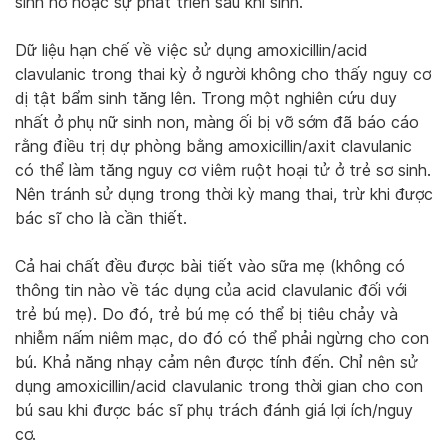
sinh nở hoặc sự phát triển sau khi sinh.
Dữ liệu hạn chế về việc sử dụng amoxicillin/acid
clavulanic trong thai kỳ ở người không cho thấy nguy cơ
dị tật bẩm sinh tăng lên. Trong một nghiên cứu duy
nhất ở phụ nữ sinh non, màng ối bị vỡ sớm đã báo cáo
rằng điều trị dự phòng bằng amoxicillin/axit clavulanic
có thể làm tăng nguy cơ viêm ruột hoại tử ở trẻ sơ sinh.
Nên tránh sử dụng trong thời kỳ mang thai, trừ khi được
bác sĩ cho là cần thiết.
Cả hai chất đều được bài tiết vào sữa mẹ (không có
thông tin nào về tác dụng của acid clavulanic đối với
trẻ bú mẹ). Do đó, trẻ bú mẹ có thể bị tiêu chảy và
nhiễm nấm niêm mạc, do đó có thể phải ngừng cho con
bú. Khả năng nhạy cảm nên được tính đến. Chỉ nên sử
dụng amoxicillin/acid clavulanic trong thời gian cho con
bú sau khi được bác sĩ phụ trách đánh giá lợi ích/nguy
cơ.