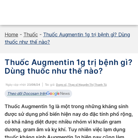
Skip
to
content
Home
-
Thuốc
-
Thuốc Augmentin 1g trị bệnh gì? Dùng
thuốc như thế nào?
Thuốc Augmentin 1g trị bệnh gì?
Dùng thuốc như thế nào?
Ngày cập nhật:
23/08/24
Tác giả:
Dược sĩ, Thạc sĩ Nguyễn Thị Thanh Tú
Theo dõi Docosan trên
Thuốc Augmentin 1g là một trong những kháng sinh
được sử dụng phổ biến hiện nay do đặc tính phổ rộng,
có khả năng diệt được nhiều nhóm vi khuẩn gram
dương, gram âm và kỵ khí. Tuy nhiên việc lạm dụng
thuốc kháng sinh Augmentin 1g hiện nay cũng làm