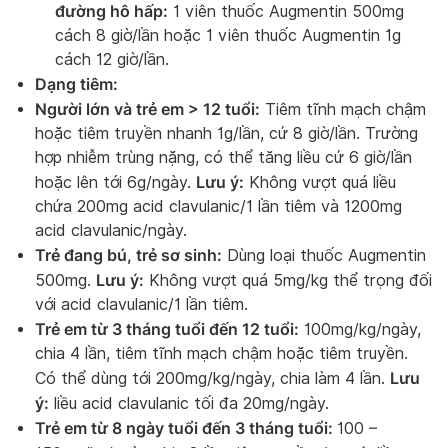
đường hô hấp:
1 viên thuốc Augmentin 500mg
cách 8 giờ/lần hoặc 1 viên thuốc Augmentin 1g
cách 12 giờ/lần.
Dạng tiêm:
Người lớn và trẻ em > 12 tuổi:
Tiêm tĩnh mạch chậm
hoặc tiêm truyền nhanh 1g/lần, cứ 8 giờ/lần. Trường
hợp nhiễm trùng nặng, có thể tăng liều cứ 6 giờ/lần
Lưu ý:
hoặc lên tới 6g/ngày.
Không vượt quá liều
chứa 200mg acid clavulanic/1 lần tiêm và 1200mg
acid clavulanic/ngày.
Trẻ đang bú, trẻ sơ sinh:
Dùng loại thuốc Augmentin
Lưu ý:
500mg.
Không vượt quá 5mg/kg thể trọng đối
với acid clavulanic/1 lần tiêm.
Trẻ em từ 3 tháng tuổi đến 12 tuổi:
100mg/kg/ngày,
chia 4 lần, tiêm tĩnh mạch chậm hoặc tiêm truyền.
Lưu
Có thể dùng tới 200mg/kg/ngày, chia làm 4 lần.
ý:
liều acid clavulanic tối đa 20mg/ngày.
Trẻ em từ 8 ngày tuổi đến 3 tháng tuổi:
100 –