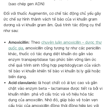
(sao chép gen ADN)
Đối với thuốc Augmentin, cơ chế tác động chủ yếu gây
ức chế sự hình thành vách tế bào của vi khuẩn gram
dương và vi khuẩn gram âm. Quá trình tác động cụ thể
như sau:
Amoxicillin:
Theo
chuyên luận amoxicillin – dược thư
quốc gia
, amoxicillin cũng tương tự như các penicillin
khác, thuốc có tác dụng diệt khuẩn do gắn vào
enzym transpeptidase tạo phức bền vững làm ức
chế quá trình sinh tổng hợp peptidoglycan của vách
tế bào vi khuẩn khiến tế bào vi khuẩn bị ly giải hoặc
biến dạng.
Acid clavulanic:
là hoạt chất có ái lực cao và gắn
chặt vào enzym beta – lactamase được tiết ra bởi vi
khuẩn nhằm phá vỡ cấu trúc và vô hiệu hóa tác
dụng của amoxcillin. Nhờ đó, giúp bảo vệ toàn vẹn
cấu trúc của amoxicillin đồng thời đồng hiệp lực với