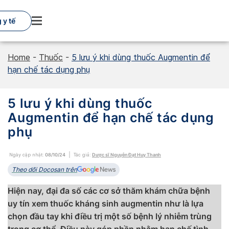
Skip
to
 y tế
content
Home
-
Thuốc
-
5 lưu ý khi dùng thuốc Augmentin để
hạn chế tác dụng phụ
5 lưu ý khi dùng thuốc
Augmentin để hạn chế tác dụng
phụ
Ngày cập nhật:
08/10/24
Tác giả:
Dược sĩ Nguyễn Đạt Huy Thanh
Theo dõi Docosan trên
Hiện nay, đại đa số các cơ sở thăm khám chữa bệnh
uy tín xem thuốc kháng sinh augmentin như là lựa
chọn đầu tay khi điều trị một số bệnh lý nhiễm trùng