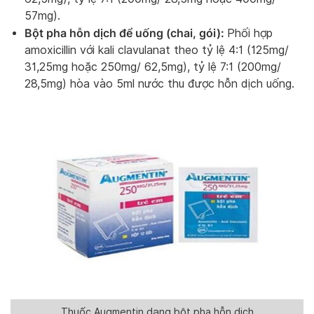
57mg).
Bột pha hỗn dịch để uống (chai, gói):
Phối hợp
amoxicillin với kali clavulanat theo tỷ lệ 4:1 (125mg/
31,25mg hoặc 250mg/ 62,5mg), tỷ lệ 7:1 (200mg/
28,5mg) hòa vào 5ml nước thu được hỗn dịch uống.
Thuốc Augmentin dạng bột pha hỗn dịch