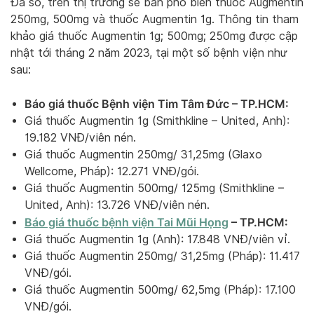
Đa số, trên thị trường sẽ bán phổ biến thuốc Augmentin
250mg, 500mg và thuốc Augmentin 1g. Thông tin tham
khảo giá thuốc Augmentin 1g; 500mg; 250mg được cập
nhật tới tháng 2 năm 2023, tại một số bệnh viện như
sau:
Báo giá thuốc Bệnh viện Tim Tâm Đức – TP.HCM:
Giá thuốc Augmentin 1g (Smithkline – United, Anh):
19.182 VNĐ/viên nén.
Giá thuốc Augmentin 250mg/ 31,25mg (Glaxo
Wellcome, Pháp): 12.271 VNĐ/gói.
Giá thuốc Augmentin 500mg/ 125mg (Smithkline –
United, Anh): 13.726 VNĐ/viên nén.
Báo giá thuốc bệnh viện Tai Mũi Họng
– TP.HCM:
Giá thuốc Augmentin 1g (Anh): 17.848 VNĐ/viên vỉ.
Giá thuốc Augmentin 250mg/ 31,25mg (Pháp): 11.417
VNĐ/gói.
Giá thuốc Augmentin 500mg/ 62,5mg (Pháp): 17.100
VNĐ/gói.