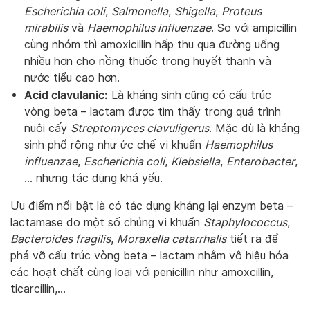
Escherichia coli
,
Salmonella
,
Shigella
,
Proteus
mirabilis
và
Haemophilus influenzae
. So với ampicillin
cùng nhóm thì amoxicillin hấp thu qua đường uống
nhiều hơn cho nồng thuốc trong huyết thanh và
nước tiểu cao hơn.
Acid clavulanic:
Là kháng sinh cũng có cấu trúc
vòng beta – lactam được tìm thấy trong quá trình
nuôi cấy
Streptomyces clavuligerus
. Mặc dù là kháng
sinh phổ rộng như ức chế vi khuẩn
Haemophilus
influenzae
,
Escherichia coli
,
Klebsiella
,
Enterobacter
,
… nhưng tác dụng khá yếu.
Ưu điểm nổi bật là có tác dụng kháng lại enzym beta –
lactamase do một số chủng vi khuẩn
Staphylococcus
,
Bacteroides fragilis
,
Moraxella catarrhalis
tiết ra để
phá vỡ cấu trúc vòng beta – lactam nhằm vô hiệu hóa
các hoạt chất cùng loại với penicillin như amoxcillin,
ticarcillin,…