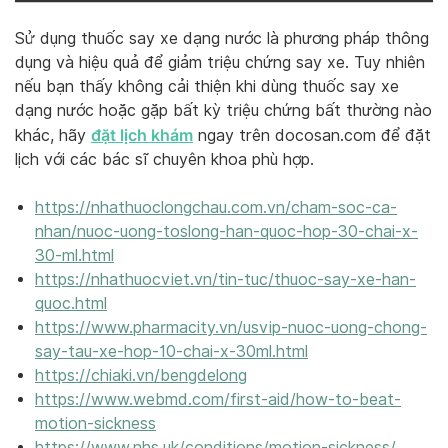
Sử dụng thuốc say xe dạng nước là phương pháp thông
dụng và hiệu quả để giảm triệu chứng say xe. Tuy nhiên
nếu bạn thấy không cải thiện khi dùng thuốc say xe
dạng nước hoặc gặp bất kỳ triệu chứng bất thường nào
đặt lịch khám
khác, hãy
ngay trên docosan.com để đặt
lịch với các bác sĩ chuyên khoa phù hợp.
https://nhathuoclongchau.com.vn/cham-soc-ca-
nhan/nuoc-uong-toslong-han-quoc-hop-30-chai-x-
30-ml.html
https://nhathuocviet.vn/tin-tuc/thuoc-say-xe-han-
quoc.html
https://www.pharmacity.vn/usvip-nuoc-uong-chong-
say-tau-xe-hop-10-chai-x-30ml.html
https://chiaki.vn/bengdelong
https://www.webmd.com/first-aid/how-to-beat-
motion-sickness
https://www.nhs.uk/conditions/motion-sickness/