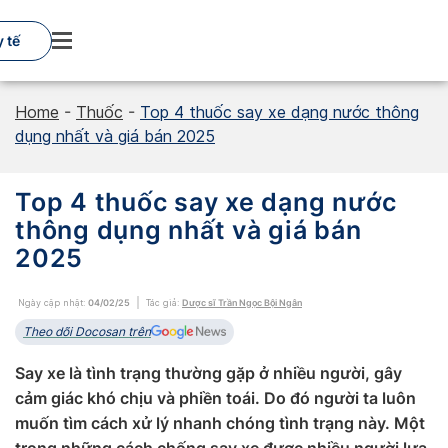
Skip
to
 tế
content
Home
-
Thuốc
-
Top 4 thuốc say xe dạng nước thông
dụng nhất và giá bán 2025
Top 4 thuốc say xe dạng nước
thông dụng nhất và giá bán
2025
Ngày cập nhật:
04/02/25
Tác giả:
Dược sĩ Trần Ngọc Bội Ngân
Theo dõi Docosan trên
Say xe là tình trạng thường gặp ở nhiều người, gây
cảm giác khó chịu và phiền toái. Do đó người ta luôn
muốn tìm cách xử lý nhanh chóng tình trạng này. Một