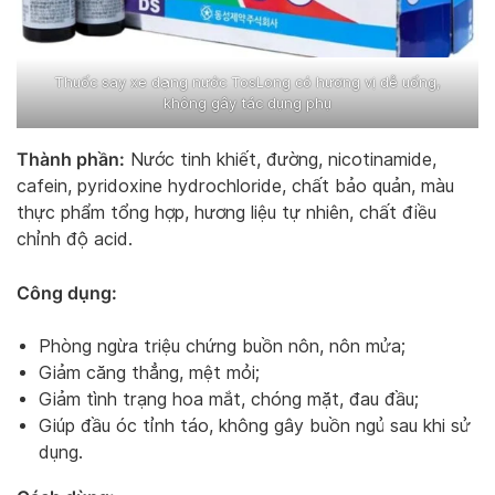
Thuốc say xe dạng nước TosLong có hương vị dễ uống,
không gây tác dụng phụ
Thành phần:
Nước tinh khiết, đường, nicotinamide,
cafein, pyridoxine hydrochloride, chất bảo quản, màu
thực phẩm tổng hợp, hương liệu tự nhiên, chất điều
chỉnh độ acid.
Công dụng:
Phòng ngừa triệu chứng buồn nôn, nôn mửa;
Giảm căng thẳng, mệt mỏi;
Giảm tình trạng hoa mắt, chóng mặt, đau đầu;
Giúp đầu óc tỉnh táo, không gây buồn ngủ sau khi sử
dụng.