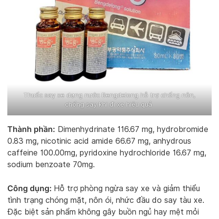
Thuốc say xe dạng nước Bengdelong hỗ trợ chống nôn,
chống say khi đi xe hiệu quả
Thành phần:
Dimenhydrinate 116.67 mg, hydrobromide
0.83 mg, nicotinic acid amide 66.67 mg, anhydrous
caffeine 100.00mg, pyridoxine hydrochloride 16.67 mg,
sodium benzoate 70mg.
Công dụng:
Hỗ trợ phòng ngừa say xe và giảm thiểu
tình trạng chóng mặt, nôn ói, nhức đầu do say tàu xe.
Đặc biệt sản phẩm không gây buồn ngủ hay mệt mỏi