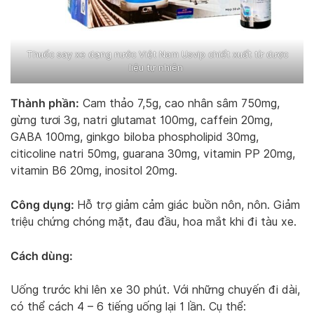
Thuốc say xe dạng nước Việt Nam Usvip chiết xuất từ dược
liệu tự nhiên
Thành phần:
Cam thảo 7,5g, cao nhân sâm 750mg,
gừng tươi 3g, natri glutamat 100mg, caffein 20mg,
GABA 100mg, ginkgo biloba phospholipid 30mg,
citicoline natri 50mg, guarana 30mg, vitamin PP 20mg,
vitamin B6 20mg, inositol 20mg.
Công dụng:
Hỗ trợ giảm cảm giác buồn nôn, nôn. Giảm
triệu chứng chóng mặt, đau đầu, hoa mắt khi đi tàu xe.
Cách dùng:
Uống trước khi lên xe 30 phút. Với những chuyến đi dài,
có thể cách 4 – 6 tiếng uống lại 1 lần. Cụ thể: