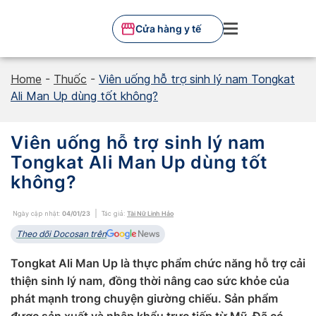
Skip
to
Cửa hàng y tế
content
Home
-
Thuốc
-
Viên uống hỗ trợ sinh lý nam Tongkat
Ali Man Up dùng tốt không?
Viên uống hỗ trợ sinh lý nam
Tongkat Ali Man Up dùng tốt
không?
Ngày cập nhật:
04/01/23
Tác giả:
Tài Nữ Linh Hảo
Theo dõi Docosan trên
Tongkat Ali Man Up là thực phẩm chức năng hỗ trợ cải
thiện sinh lý nam, đồng thời nâng cao sức khỏe của
phát mạnh trong chuyện giường chiếu. Sản phẩm