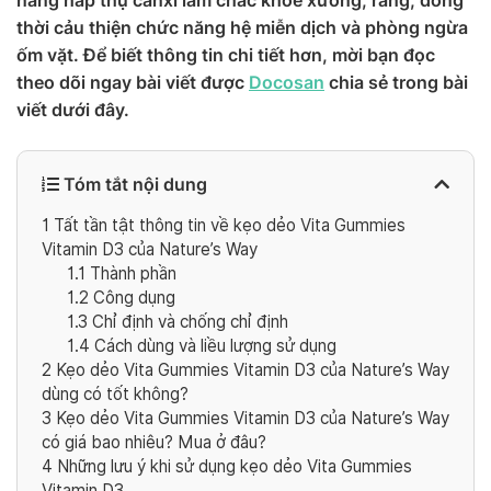
năng hấp thụ canxi làm chắc khỏe xương, răng, đồng
thời cảu thiện chức năng hệ miễn dịch và phòng ngừa
ốm vặt. Để biết thông tin chi tiết hơn, mời bạn đọc
theo dõi ngay bài viết được
Docosan
chia sẻ trong bài
viết dưới đây.
Tóm tắt nội dung
1
Tất tần tật thông tin về kẹo dẻo Vita Gummies
Vitamin D3 của Nature’s Way
1.1
Thành phần
1.2
Công dụng
1.3
Chỉ định và chống chỉ định
1.4
Cách dùng và liều lượng sử dụng
2
Kẹo dẻo Vita Gummies Vitamin D3 của Nature’s Way
dùng có tốt không?
3
Kẹo dẻo Vita Gummies Vitamin D3 của Nature’s Way
có giá bao nhiêu? Mua ở đâu?
4
Những lưu ý khi sử dụng kẹo dẻo Vita Gummies
Vitamin D3