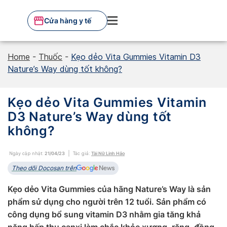
Skip
to
Cửa hàng y tế
content
Home
-
Thuốc
-
Kẹo dẻo Vita Gummies Vitamin D3
Nature’s Way dùng tốt không?
Kẹo dẻo Vita Gummies Vitamin
D3 Nature’s Way dùng tốt
không?
Ngày cập nhật:
21/04/23
Tác giả:
Tài Nữ Linh Hảo
Theo dõi Docosan trên
Kẹo dẻo Vita Gummies của hãng Nature’s Way là sản
phẩm sử dụng cho người trên 12 tuổi. Sản phẩm có
công dụng bổ sung vitamin D3 nhằm gia tăng khả