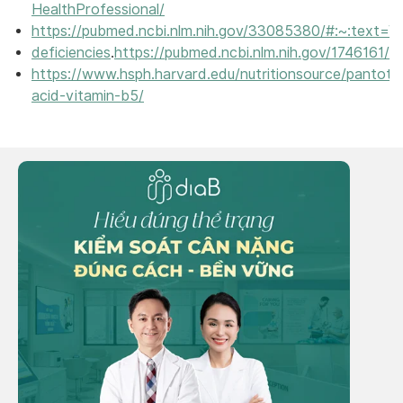
HealthProfessional/
https://pubmed.ncbi.nlm.nih.gov/33085380/#:~:text
deficiencies
.
https://pubmed.ncbi.nlm.nih.gov/1746161/
https://www.hsph.harvard.edu/nutritionsource/pantoth
acid-vitamin-b5/