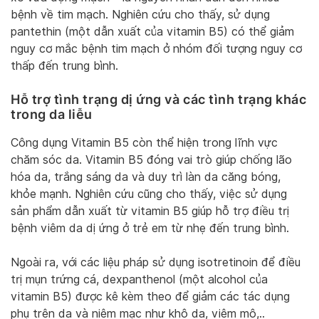
bệnh về tim mạch. Nghiên cứu cho thấy, sử dụng
pantethin (một dẫn xuất của vitamin B5) có thể giảm
nguy cơ mắc bệnh tim mạch ở nhóm đối tượng nguy cơ
thấp đến trung bình.
Hỗ trợ tình trạng dị ứng và các tình trạng khác
trong da liễu
Công dụng Vitamin B5 còn thể hiện trong lĩnh vực
chăm sóc da. Vitamin B5 đóng vai trò giúp chống lão
hóa da, trắng sáng da và duy trì làn da căng bóng,
khỏe mạnh. Nghiên cứu cũng cho thấy, việc sử dụng
sản phẩm dẫn xuất từ vitamin B5 giúp hỗ trợ điều trị
bệnh viêm da dị ứng ở trẻ em từ nhẹ đến trung bình.
Ngoài ra, với các liệu pháp sử dụng isotretinoin để điều
trị mụn trứng cá, dexpanthenol (một alcohol của
vitamin B5) được kê kèm theo để giảm các tác dụng
phụ trên da và niêm mạc như khô da, viêm mô,..