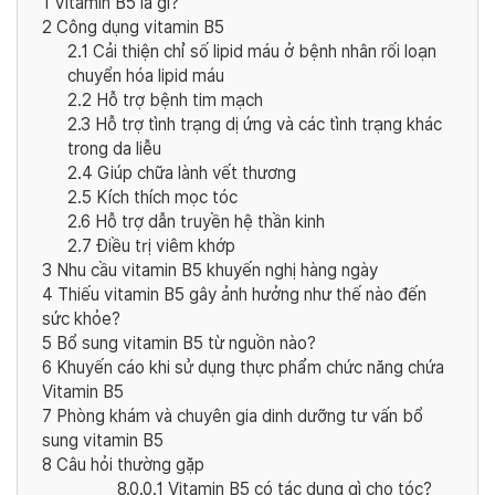
1
Vitamin B5 là gì?
2
Công dụng vitamin B5
2.1
Cải thiện chỉ số lipid máu ở bệnh nhân rối loạn
chuyển hóa lipid máu
2.2
Hỗ trợ bệnh tim mạch
2.3
Hỗ trợ tình trạng dị ứng và các tình trạng khác
trong da liễu
2.4
Giúp chữa lành vết thương
2.5
Kích thích mọc tóc
2.6
Hỗ trợ dẫn truyền hệ thần kinh
2.7
Điều trị viêm khớp
3
Nhu cầu vitamin B5 khuyến nghị hàng ngày
4
Thiếu vitamin B5 gây ảnh hưởng như thế nào đến
sức khỏe?
5
Bổ sung vitamin B5 từ nguồn nào?
6
Khuyến cáo khi sử dụng thực phẩm chức năng chứa
Vitamin B5
7
Phòng khám và chuyên gia dinh dưỡng tư vấn bổ
sung vitamin B5
8
Câu hỏi thường gặp
8.0.0.1
Vitamin B5 có tác dụng gì cho tóc?