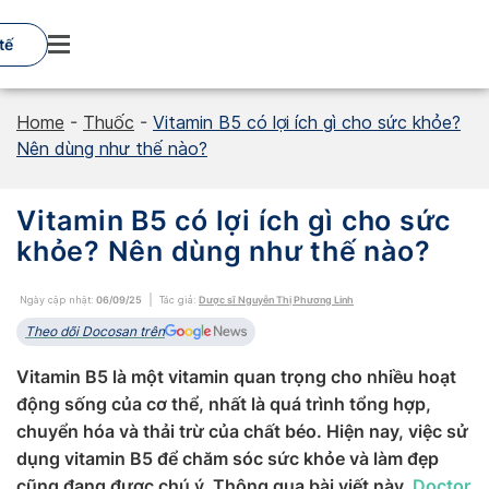
Skip
to
tế
content
Home
-
Thuốc
-
Vitamin B5 có lợi ích gì cho sức khỏe?
Nên dùng như thế nào?
Vitamin B5 có lợi ích gì cho sức
khỏe? Nên dùng như thế nào?
Ngày cập nhật:
06/09/25
Tác giả:
Dược sĩ Nguyễn Thị Phương Linh
Theo dõi Docosan trên
Vitamin B5 là một vitamin quan trọng cho nhiều hoạt
động sống của cơ thể, nhất là quá trình tổng hợp,
chuyển hóa và thải trừ của chất béo. Hiện nay, việc sử
dụng vitamin B5 để chăm sóc sức khỏe và làm đẹp
cũng đang được chú ý. Thông qua bài viết này,
Doctor