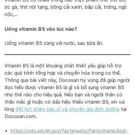
ức gà, thịt nội tạng, bông cải xanh, bắp cải, trứng, ngũ
cốc,…
Uống vitamin B5 vào lúc nào?
Uống vitamin B5 cùng với nước, sau bữa ăn.
Vitamin B5 là một khoáng chất thiết yếu giúp hỗ trợ
các quá trình tổng hợp và chuyển hóa trong cơ thể.
Thông qua bài viết này, Docosan hy vọng đã giúp người
đọc hiểu được vitamin B5 là gì và bổ sung vitamin B5
như thế nào cho hiệu quả. Nếu bạn và người thân có
thắc mắc gì hoặc có dấu hiệu thiếu vitamin B5, xin vui
lòng
đặt lịch khám bác sĩ và chuyên gia dinh dưỡng
tại
Docosan.com.
https://ods.od.nih.gov/factsheets/PantothenicAcid-