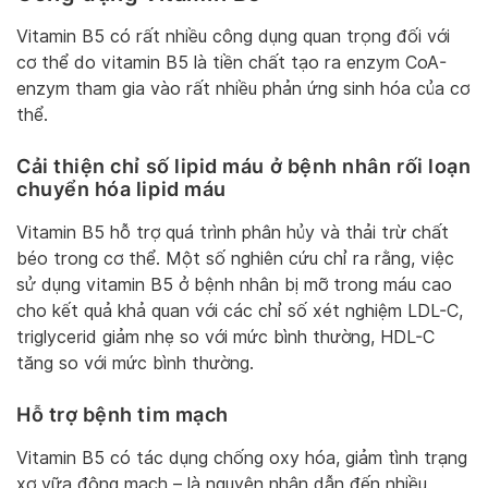
Vitamin B5 có rất nhiều công dụng quan trọng đối với
cơ thể do vitamin B5 là tiền chất tạo ra enzym CoA-
enzym tham gia vào rất nhiều phản ứng sinh hóa của cơ
thể.
Cải thiện chỉ số lipid máu ở bệnh nhân rối loạn
chuyển hóa lipid máu
Vitamin B5 hỗ trợ quá trình phân hủy và thải trừ chất
béo trong cơ thể. Một số nghiên cứu chỉ ra rằng, việc
sử dụng vitamin B5 ở bệnh nhân bị mỡ trong máu cao
cho kết quả khả quan với các chỉ số xét nghiệm LDL-C,
triglycerid giảm nhẹ so với mức bình thường, HDL-C
tăng so với mức bình thường.
Hỗ trợ bệnh tim mạch
Vitamin B5 có tác dụng chống oxy hóa, giảm tình trạng
xơ vữa động mạch – là nguyên nhân dẫn đến nhiều