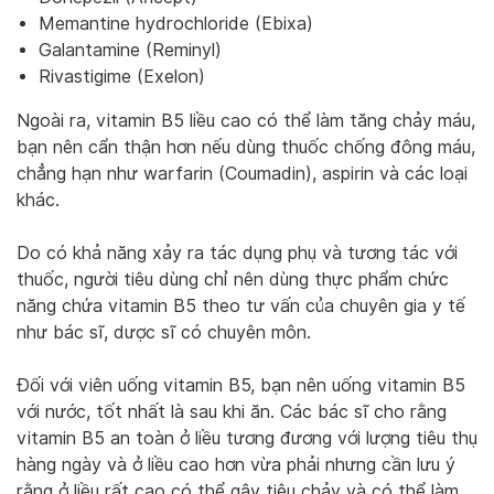
Memantine hydrochloride (Ebixa)
Galantamine (Reminyl)
Rivastigime (Exelon)
Ngoài ra, vitamin B5 liều cao có thể làm tăng chảy máu,
bạn nên cẩn thận hơn nếu dùng thuốc chống đông máu,
chẳng hạn như warfarin (Coumadin), aspirin và các loại
khác.
Do có khả năng xảy ra tác dụng phụ và tương tác với
thuốc, người tiêu dùng chỉ nên dùng thực phẩm chức
năng chứa vitamin B5 theo tư vấn của chuyên gia y tế
như bác sĩ, dược sĩ có chuyên môn.
Đối với viên uống vitamin B5, bạn nên uống vitamin B5
với nước, tốt nhất là sau khi ăn. Các bác sĩ cho rằng
vitamin B5 an toàn ở liều tương đương với lượng tiêu thụ
hàng ngày và ở liều cao hơn vừa phải nhưng cần lưu ý
rằng ở liều rất cao có thể gây tiêu chảy và có thể làm