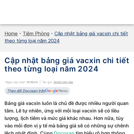
Skip
to
content
Home
-
Tiêm Phòng
-
Cập nhật bảng giá vacxin chi tiết
theo từng loại năm 2024
Cập nhật bảng giá vacxin chi tiết
theo từng loại năm 2024
Ngày cập nhật:
15/10/24
Tác giả:
Tài Nữ Linh Hảo
Theo dõi Docosan trên
Bảng giá vacxin luôn là chủ đề được nhiều người quan
tâm. Lẽ tự nhiên, ứng với mỗi loại vacxin sẽ có liều
lượng, lịch tiêm và mức giá khác nhau. Hơn nữa, tùy
vào mỗi đơn vị y tế mà bảng giá sẽ có những sự chênh
lệch nhất định. Cùng
Docosan
tìm hiểu rõ hơn thông