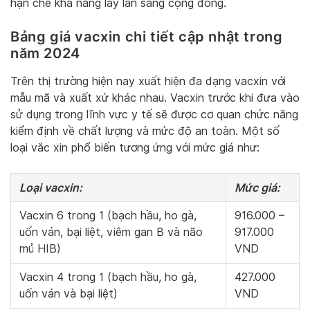
hạn chế khả năng lây lan sang cộng đồng.
Bảng giá vacxin chi tiết cập nhật trong
năm 2024
Trên thị trường hiện nay xuất hiện đa dạng vacxin với
mẫu mã và xuất xứ khác nhau. Vacxin trước khi đưa vào
sử dụng trong lĩnh vực y tế sẽ được cơ quan chức năng
kiểm định về chất lượng và mức độ an toàn. Một số
loại vắc xin phổ biến tương ứng với mức giá như:
Loại vacxin:
Mức giá:
Vacxin 6 trong 1 (bạch hầu, ho gà,
916.000 –
uốn ván, bại liệt, viêm gan B và não
917.000
mủ HIB)
VND
Vacxin 4 trong 1 (bạch hầu, ho gà,
427.000
uốn ván và bại liệt)
VND