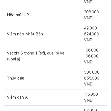
VND
208.000
Não mủ HIB
VND
42.000 –
Viêm não Nhật Bản
624.000
VND
166.000 –
Vacxin 3 trong 1 (sởi, quai bị và
196.000
rubella)
VND
590.000 –
Thủy đậu
855.000
VND
115.000
Viêm gan A
VND
62.000