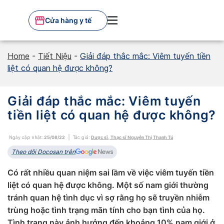
Skip
to
Cửa hàng y tế
content
Home
-
Tiết Niệu
-
Giải đáp thắc mắc: Viêm tuyến tiền
liệt có quan hệ được không?
Giải đáp thắc mắc: Viêm tuyến
tiền liệt có quan hệ được không?
Ngày cập nhật:
25/08/22
Tác giả:
Dược sĩ, Thạc sĩ Nguyễn Thị Thanh Tú
Theo dõi Docosan trên
Có rất nhiều quan niệm sai lầm về việc viêm tuyến tiền
liệt có quan hệ được không. Một số nam giới thường
tránh quan hệ tình dục vì sợ rằng họ sẽ truyền nhiễm
trùng hoặc tình trạng mãn tính cho bạn tình của họ.
Tình trạng này ảnh hưởng đến khoảng 10% nam giới ở