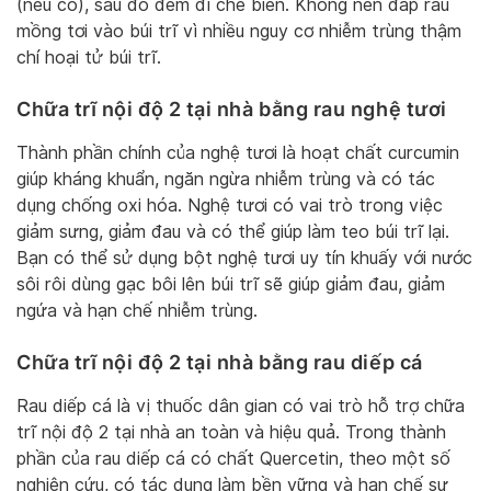
(nếu có), sau đó đem đi chế biến. Không nên đắp rau
mồng tơi vào búi trĩ vì nhiều nguy cơ nhiễm trùng thậm
chí hoại tử búi trĩ.
Chữa trĩ nội độ 2 tại nhà bằng rau nghệ tươi
Thành phần chính của nghệ tươi là hoạt chất curcumin
giúp kháng khuẩn, ngăn ngừa nhiễm trùng và có tác
dụng chống oxi hóa. Nghệ tươi có vai trò trong việc
giảm sưng, giảm đau và có thể giúp làm teo búi trĩ lại.
Bạn có thể sử dụng bột nghệ tươi uy tín khuấy với nước
sôi rôi dùng gạc bôi lên búi trĩ sẽ giúp giảm đau, giảm
ngứa và hạn chế nhiễm trùng.
Chữa trĩ nội độ 2 tại nhà bằng rau diếp cá
Rau diếp cá là vị thuốc dân gian có vai trò hỗ trợ chữa
trĩ nội độ 2 tại nhà an toàn và hiệu quả. Trong thành
phần của rau diếp cá có chất Quercetin, theo một số
nghiên cứu, có tác dụng làm bền vững và hạn chế sự