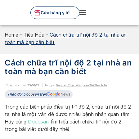
Skip
to
Cửa hàng y tế
content
Home
-
Tiêu Hóa
-
Cách chữa trĩ nội độ 2 tại nhà an
toàn mà bạn cần biết
Cách chữa trĩ nội độ 2 tại nhà an
toàn mà bạn cần biết
Ngày cập nhật:
25/10/22
Tác giả:
Dược sĩ, Thạc sĩ Nguyễn Thị Thanh Tú
Theo dõi Docosan trên
Trong các biện pháp điều trị trĩ độ 2, chữa trĩ nội độ 2
tại nhà là một vấn đề được nhiều bệnh nhân quan tâm.
Hãy cùng
Docosan
tìm hiểu cách chữa trĩ nội độ 2
trong bài viết dưới đây nhé!