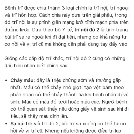
Bệnh trĩ được chia thành 3 loại chính là trĩ nội, trĩ ngoại
và trĩ hỗn hợp. Cách chia này dựa trên giải phẫu, trong
đó trĩ nội là sự phình giãn mạng lưới tĩnh mạch phía trên
trĩ nội độ 2
đường lược. Dựa theo bộ Y tế,
là tình trạng
búi trĩ sa ra ngoài khi đi đại tiện, nhưng có khả năng tự
co hồi về vị trí cũ mà không cần phải dùng tay đẩy vào.
Giống các cấp độ trĩ khác, trĩ nội độ 2 cũng có những
dấu hiệu nhận biết chính sau::
Chảy máu:
đây là triệu chứng sớm và thường gặp
nhất. Máu có thể chảy nhỏ giọt, tạo vệt bám theo
phân hoặc có thể chảy thành tia khi bệnh nhân đi vệ
sinh. Máu có màu đỏ tươi hoặc máu cục. Người bệnh
có thể quan sát thấy nếu dùng giấy vệ sinh sau khi đi
tiêu, sẽ thấy máu dính lên.
Sa búi trĩ:
với trĩ độ 2, búi trĩ sa xuống có thể tự co
hồi về vị trí cũ. Nhưng nếu không được điều trị kịp