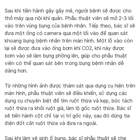
Sau khi tiền hành gây gây mê, người bệnh sẽ được cho
thở máy qua nội khí quản. Phẫu thuật viên sẽ mở 2-3 lối
vào trên vùng bụng của bệnh nhân. Tiếp theo, bác sĩ sẽ
đưa một ống có camera qua một lối vào để quan sát
khoang bụng bệnh nhân trên màn hình. Một lỗ vào còn
lại sẽ được đưa vào ống bơm khí CO2, khí này được
bơm vào sẽ làm bụng phồng lên, giúp cho phẫu thuật
viên có thể quan sát bên trong bụng bệnh nhân dễ
dàng hơn.
Từ những hình ảnh được thám sát qua dụng cụ hiện trên
màn hình, phẫu thuật viên sẽ điều khiển, sử dụng các
dụng cụ chuyên biệt để tìm ruột thừa và kẹp, bóc tách
ruột thừa ra khỏi ruột già, làm lộ gốc ruột thừa. Bác sĩ
sẽ tiến hành cột chỉ tại vị trí gốc này, sau đó dùng tia
điện đốt cắt ruột thừa và đưa ra ngoài.
Sau khi làm vệ sinh ổ bụng, bác sĩ phẫu thuật sẽ che