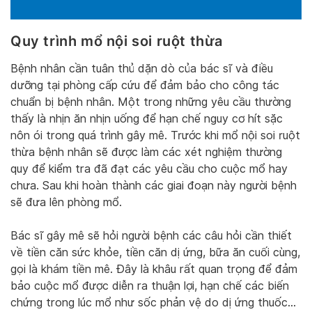
Quy trình mổ nội soi ruột thừa
Bệnh nhân cần tuân thủ dặn dò của bác sĩ và điều
dưỡng tại phòng cấp cứu để đảm bảo cho công tác
chuẩn bị bệnh nhân. Một trong những yêu cầu thường
thấy là nhịn ăn nhịn uống để hạn chế nguy cơ hít sặc
nôn ói trong quá trình gây mê. Trước khi mổ nội soi ruột
thừa bệnh nhân sẽ được làm các xét nghiệm thường
quy để kiểm tra đã đạt các yêu cầu cho cuộc mổ hay
chưa. Sau khi hoàn thành các giai đoạn này người bệnh
sẽ đưa lên phòng mổ.
Bác sĩ gây mê sẽ hỏi người bệnh các câu hỏi cần thiết
về tiền căn sức khỏe, tiền căn dị ứng, bữa ăn cuối cùng,
gọi là khám tiền mê. Đây là khâu rất quan trọng để đảm
bảo cuộc mổ được diễn ra thuận lợi, hạn chế các biến
chứng trong lúc mổ như sốc phản vệ do dị ứng thuốc…