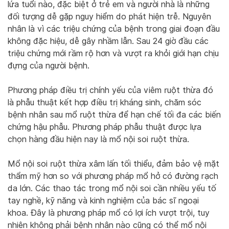
lứa tuổi nào, đặc biệt ở trẻ em và người nhà là những
đối tượng dễ gặp nguy hiểm do phát hiện trễ. Nguyên
nhân là vì các triệu chứng của bệnh trong giai đoạn đầu
không đặc hiệu, dễ gây nhầm lẫn. Sau 24 giờ đầu các
triệu chứng mới rầm rộ hơn và vượt ra khỏi giới hạn chịu
đựng của người bệnh.
Phương pháp điều trị chính yếu của viêm ruột thừa đó
là phẫu thuật kết hợp điều trị kháng sinh, chăm sóc
bệnh nhân sau mổ ruột thừa để hạn chế tối đa các biến
chứng hậu phẫu. Phương pháp phẫu thuật được lựa
chọn hàng đầu hiện nay là mổ nội soi ruột thừa.
Mổ nội soi ruột thừa xâm lấn tối thiểu, đảm bảo vệ mặt
thẩm mỹ hơn so với phương pháp mổ hở có đường rạch
da lớn. Các thao tác trong mổ nội soi cần nhiều yếu tố
tay nghề, kỹ năng và kinh nghiệm của bác sĩ ngoại
khoa. Đây là phương pháp mổ có lợi ích vượt trội, tuy
nhiên không phải bệnh nhân nào cũng có thể mổ nội