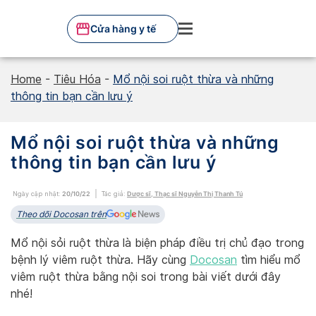
Skip
to
Cửa hàng y tế
content
Home
-
Tiêu Hóa
-
Mổ nội soi ruột thừa và những
thông tin bạn cần lưu ý
Mổ nội soi ruột thừa và những
thông tin bạn cần lưu ý
Ngày cập nhật:
20/10/22
Tác giả:
Dược sĩ, Thạc sĩ Nguyễn Thị Thanh Tú
Theo dõi Docosan trên
Mổ nội sỏi ruột thừa là biện pháp điều trị chủ đạo trong
bệnh lý viêm ruột thừa. Hãy cùng
Docosan
tìm hiểu mổ
viêm ruột thừa bằng nội soi trong bài viết dưới đây
nhé!