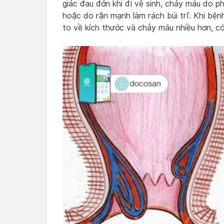
giác đau đớn khi đi vệ sinh, chảy máu do p
hoặc do rặn mạnh làm rách búi trĩ. Khi bệnh
to về kích thước và chảy máu nhiều hơn, c