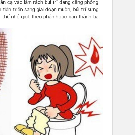
hân cạ vào làm rách búi trĩ đang căng phồng
 tiến triển sang giai đoạn muộn, búi trĩ sưng
ó thể nhỏ giọt theo phân hoặc bắn thành tia.