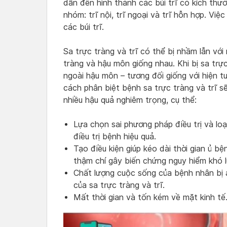
dẫn đến hình thành các búi trĩ có kích thư
nhóm: trĩ nội, trĩ ngoại và trĩ hỗn hợp. Việ
các búi trĩ.
Sa trực tràng và trĩ có thể bị nhầm lẫn với
tràng và hậu môn giống nhau. Khi bị sa trực 
ngoài hậu môn – tương đối giống với hiện tư
cách phân biệt bệnh sa trực tràng và trĩ sẽ 
nhiều hậu quả nghiêm trọng, cụ thể:
Lựa chọn sai phương pháp điều trị và lo
điều trị bệnh hiệu quả.
Tạo điều kiện giúp kéo dài thời gian ủ b
thậm chí gây biến chứng nguy hiểm khó 
Chất lượng cuộc sống của bệnh nhân bị 
của sa trực tràng và trĩ.
Mất thời gian và tốn kém về mặt kinh tế