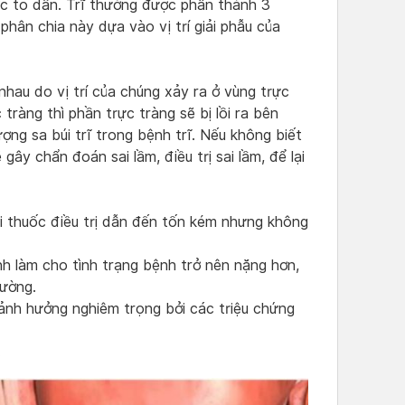
ớc to dần. Trĩ thường được phân thành 3
c phân chia này dựa vào vị trí giải phẫu của
 nhau do vị trí của chúng xảy ra ở vùng trực
tràng thì phần trực tràng sẽ bị lồi ra bên
ợng sa búi trĩ trong bệnh trĩ. Nếu không biết
gây chẩn đoán sai lầm, điều trị sai lầm, để lại
ại thuốc điều trị dẫn đến tốn kém nhưng không
ệnh làm cho tình trạng bệnh trở nên nặng hơn,
lường.
ảnh hưởng nghiêm trọng bởi các triệu chứng
.