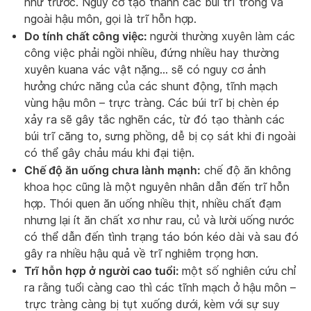
như trước. Nguy cơ tạo thành các búi trĩ trong và
ngoài hậu môn, gọi là trĩ hỗn hợp.
Do tính chất công việc:
người thường xuyên làm các
công việc phải ngồi nhiều, đứng nhiều hay thường
xuyên kuana vác vật nặng… sẽ có nguy cơ ảnh
hưởng chức năng của các shunt động, tĩnh mạch
vùng hậu môn – trực tràng. Các búi trĩ bị chèn ép
xảy ra sẽ gây tắc nghẽn các, từ đó tạo thành các
búi trĩ căng to, sưng phồng, dễ bị cọ sát khi đi ngoài
có thể gây chảu máu khi đại tiện.
Chế độ ăn uống chưa lành mạnh:
chế độ ăn không
khoa học cũng là một nguyên nhân dẫn đến trĩ hỗn
hợp. Thói quen ăn uống nhiều thịt, nhiều chất đạm
nhưng lại ít ăn chất xơ như rau, củ và lười uống nước
có thể dẫn đến tình trạng táo bón kéo dài và sau đó
gây ra nhiều hậu quả về trĩ nghiêm trọng hơn.
Trĩ hỗn hợp ở người cao tuổi:
một số nghiên cứu chỉ
ra rằng tuổi càng cao thì các tĩnh mạch ở hậu môn –
trực tràng càng bị tụt xuống dưới, kèm với sự suy