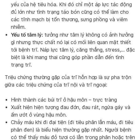
yếu của hệ tiêu hóa. Khi đó chỉ một áp lực tác động
đủ lớn như tình trạng táo bón cũng có thể làm cho
các tĩnh mạch bị tổn thương, sưng phồng và viêm
nhiễm.
Yếu tố tâm lý:
tưởng như tâm lý không có ảnh hưởng
gì nhưng thực chất nó lại có mối liên quan mật thiết
tới bệnh trĩ. Náp lực tâm lý, căng thẳng, stress,… đặc
biệt là khi mang thai cũng góp phần dẫn đến tình
trạng trĩ.
Triệu chứng thường gặp của trĩ hỗn hợp là sự pha trộn
giữa các triệu chứng của trĩ nội và trĩ ngoại:
Hình thành các búi trĩ ở hậu môn – trực tràng
Xuất hiện hiện tượng đau đớn, đau rát, ngứa gáy và
ẩm ướt ở vùng hậu môn.
Chảy máu khi đi đại tiện (đi tiêu phân lẫn máu, đi tiêu
phân đen) là biểu hiện thường gặp nhất. Người bệnh
có thể thấy máu đỏ tươi có lẫn trong phân hoặc trên