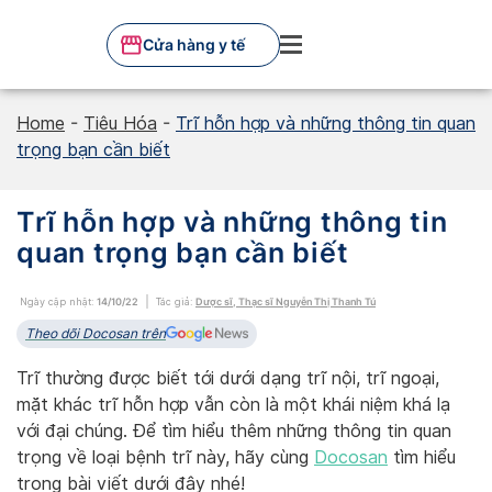
Skip
to
Cửa hàng y tế
content
Home
-
Tiêu Hóa
-
Trĩ hỗn hợp và những thông tin quan
trọng bạn cần biết
Trĩ hỗn hợp và những thông tin
quan trọng bạn cần biết
Ngày cập nhật:
14/10/22
Tác giả:
Dược sĩ, Thạc sĩ Nguyễn Thị Thanh Tú
Theo dõi Docosan trên
Trĩ thường được biết tới dưới dạng trĩ nội, trĩ ngoại,
mặt khác trĩ hỗn hợp vẫn còn là một khái niệm khá lạ
với đại chúng. Để tìm hiểu thêm những thông tin quan
trọng về loại bệnh trĩ này, hãy cùng
Docosan
tìm hiểu
trong bài viết dưới đây nhé!