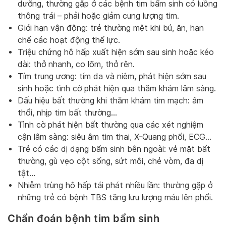
dưỡng, thường gặp ở các bệnh tim bẩm sinh có luồng
thông trái – phải hoặc giảm cung lượng tim.
Giới hạn vận động: trẻ thường mệt khi bú, ăn, hạn
chế các hoạt động thể lực.
Triệu chứng hô hấp xuất hiện sớm sau sinh hoặc kéo
dài: thở nhanh, co lõm, thở rên.
Tím trung ương: tím da và niêm, phát hiện sớm sau
sinh hoặc tình cờ phát hiện qua thăm khám lâm sàng.
Dấu hiệu bất thường khi thăm khám tim mạch: âm
thổi, nhịp tim bất thường…
Tình cờ phát hiện bất thường qua các xét nghiệm
cận lâm sàng: siêu âm tim thai, X-Quang phổi, ECG…
Trẻ có các dị dạng bẩm sinh bên ngoài: vẻ mặt bất
thường, gù vẹo cột sống, sứt môi, chẻ vòm, đa dị
tật…
Nhiễm trùng hô hấp tái phát nhiều lần: thường gặp ở
những trẻ có bệnh TBS tăng lưu lượng máu lên phổi.
Chẩn đoán bệnh tim bẩm sinh