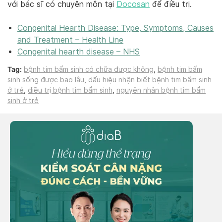
với bác sĩ có chuyên môn tại
Docosan
để điều trị.
Congenital Hearth Disease: Type, Symptoms, Causes
and Treatment – Health Line
Congenital hearth disease – NHS
Tag:
bệnh tim bẩm sinh có chữa được không
,
bệnh tim bẩm
sinh sống được bao lâu
,
dấu hiệu nhận biết bệnh tim bẩm sinh
ở trẻ
,
điều trị bệnh tim bẩm sinh
,
nguyên nhân bệnh tim bẩm
sinh ở trẻ