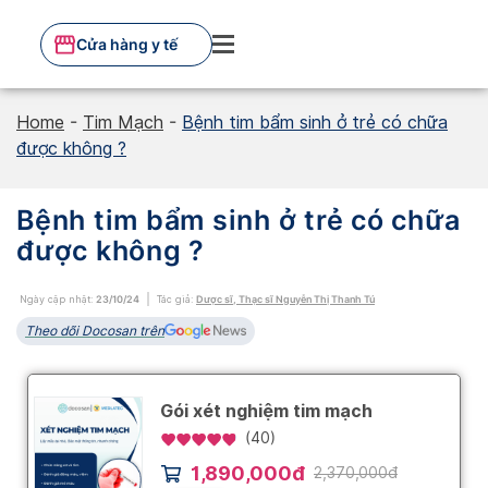
Skip
to
Cửa hàng y tế
content
Home
-
Tim Mạch
-
Bệnh tim bẩm sinh ở trẻ có chữa
được không ?
Bệnh tim bẩm sinh ở trẻ có chữa
được không ?
Ngày cập nhật:
23/10/24
Tác giả:
Dược sĩ, Thạc sĩ Nguyễn Thị Thanh Tú
Theo dõi Docosan trên