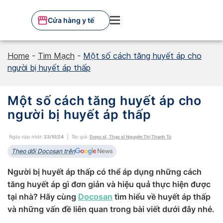
Skip
to
Cửa hàng y tế
content
Home
-
Tim Mạch
-
Một số cách tăng huyết áp cho
người bị huyết áp thấp
Một số cách tăng huyết áp cho
người bị huyết áp thấp
Ngày cập nhật:
23/10/24
Tác giả:
Dược sĩ, Thạc sĩ Nguyễn Thị Thanh Tú
Theo dõi Docosan trên
Người bị huyết áp thấp có thể áp dụng những cách
tăng huyết áp gì đơn giản và hiệu quả thực hiện được
tại nhà? Hãy cùng
Docosan
tìm hiểu về huyết áp thấp
và những vấn đề liên quan trong bài viết dưới đây nhé.