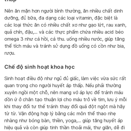
Nên ăn mặn hơn người bình thường, ăn nhiều chất dinh
dưỡng, đủ bữa, đa dạng các loại vitamin, đặc biệt là
các loại thức ăn có nhiều chất xơ như gạo lứt, rau xanh,
quả chín, đậu,… và các thực phẩm chứa nhiều acid béo
omega 3 như cá hồi, cá thu. uống nhiều nước, giúp tăng
thể tích máu và tránh sử dụng đồ uống có cồn như bia,
rượu.
Chế độ sinh hoạt khoa học
Sinh hoạt điều độ như ngủ đủ giấc, làm việc vừa sức rất
quan trọng cho người huyết áp thấp. Nếu phải thường
xuyên ngồi một chỗ, nên mang vớ áp lực để tránh máu
dồn ứ ở chân tạo thuận lợi cho máu trở về tim, lưu ý mỗi
khi thay đổi tư thế tránh thay đổi quá đột ngột mà hãy
từ từ. Vận động hợp lý bằng các môn thể thao nhẹ
nhàng như bóng bàn, thiền, yoga,… giúp tăng huyết áp
hiệu quả và còn giúp tinh thần thoải mái, thư giãn, dễ đi