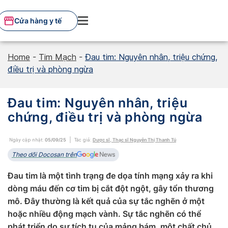
Skip
to
Cửa hàng y tế
content
Home
-
Tim Mạch
-
Đau tim: Nguyên nhân, triệu chứng,
điều trị và phòng ngừa
Đau tim: Nguyên nhân, triệu
chứng, điều trị và phòng ngừa
Ngày cập nhật:
05/09/25
Tác giả:
Dược sĩ, Thạc sĩ Nguyễn Thị Thanh Tú
Theo dõi Docosan trên
Đau tim là một tình trạng đe dọa tính mạng xảy ra khi
dòng máu đến cơ tim bị cắt đột ngột, gây tổn thương
mô. Đây thường là kết quả của sự tắc nghẽn ở một
hoặc nhiều động mạch vành. Sự tắc nghẽn có thể
phát triển do sự tích tụ của mảng bám, một chất chủ