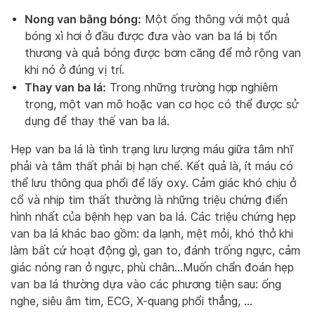
Nong van bằng bóng:
Một ống thông với một quả
bóng xì hơi ở đầu được đưa vào van ba lá bị tổn
thương và quả bóng được bơm căng để mở rộng van
khi nó ở đúng vị trí.
Thay van ba lá:
Trong những trường hợp nghiêm
trọng, một van mô hoặc van cơ học có thể được sử
dụng để thay thế van ba lá.
Hẹp van ba lá là tình trạng lưu lượng máu giữa tâm nhĩ
phải và tâm thất phải bị hạn chế. Kết quả là, ít máu có
thể lưu thông qua phổi để lấy oxy. Cảm giác khó chịu ở
cổ và nhịp tim thất thường là những triệu chứng điển
hình nhất của bệnh hẹp van ba lá. Các triệu chứng hẹp
van ba lá khác bao gồm: da lạnh, mệt mỏi, khó thở khi
làm bất cứ hoạt động gì, gan to, đánh trống ngực, cảm
giác nóng ran ở ngực, phù chân…Muốn chẩn đoán hẹp
van ba lá thường dựa vào các phương tiện sau: ống
nghe, siêu âm tim, ECG, X-quang phổi thẳng, …