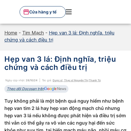
Skip
to
Cửa hàng y tế
content
Home
-
Tim Mạch
-
Hẹp van 3 lá: Định nghĩa, triệu
chứng và cách điều trị
Hẹp van 3 lá: Định nghĩa, triệu
chứng và cách điều trị
Ngày cập nhật:
28/10/24
Tác giả:
Dược sĩ, Thạc sĩ Nguyễn Thị Thanh Tú
Theo dõi Docosan trên
Tuy không phải là một bệnh quá nguy hiểm như bệnh
hẹp van tim 2 lá hay hẹp van động mạch chủ nhưng
hẹp van 3 lá nếu không được phát hiện và điều trị sớm
thì vẫn có thể gây ra vô vàn các nguy hại đến sức
khỏe như suy tim, tai biến mạch máu não, nhồi máu cơ