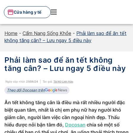
Skip
to
Cửa hàng y tế
content
Home
-
Cẩm Nang Sống Khỏe
-
Phải làm sao để ăn tết
không tăng cân? – Lưu ngay 5 điều này
Phải làm sao để ăn tết không
tăng cân? – Lưu ngay 5 điều này
Ngày cập nhật:
21/08/24
Tác giả:
Tài Nữ Linh Hảo
Theo dõi Docosan trên
Ăn tết không tăng cân là điều mà rất nhiều người đặc
biệt quan tâm, nhất là chị em phụ nữ hay người khó
giảm cân, người làm việc cần ngoại hình đẹp. Thấu
hiểu được nỗi bận tâm đó,
Docosan
chia sẻ một số
chiêu để bạn có thể vui chơi, ăn uống thoải thích trong