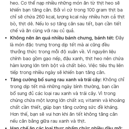
heo. Cơ thể nạp nhiều những món ăn từ thịt heo sẽ
khiến bạn tăng cân. Bởi vì cứ trong 100 gram thịt ba
chỉ sẽ chứa 260 kcal, lượng kcal này nhiều hơn cả thịt
bò, thịt dê. Nếu lo sợ tăng cân sau tết, bạn cần tiết
chế và ăn cùng với rau củ quả.
Không nên ăn quá nhiều bánh chưng, bánh tét:
Đây
là món đặc trưng trong dịp tết mà ai cũng đều
thưởng thức trong mỗi độ xuân về. Vì nguyên liệu
chính bao gồm gạo nếp, đậu xanh, thịt heo nên chứa
hàm lượng lớn tinh bột và chất béo. Việc tiêu thụ liên
tiếp trong nhiều ngày sẽ khiến bạn tăng cân.
Tăng cường bổ sung rau xanh và trái cây:
Không chỉ
trong dịp tết mà những ngày bình thường, bạn cần
bổ sung đủ các loại rau xanh và trái cây. Vì trong
chúng chứa một lượng lớn chất xơ, vitamin và khoáng
chất cần thiết, giúp bạn tăng cường sức đề kháng.
Hơn thế, bạn sẽ vui hơn khi ăn tết không tăng cân
nếu cân bằng giữa rau xanh và thịt.
Hạn chế ăn các loại thực phẩm chức nhiều dầu mỡ: