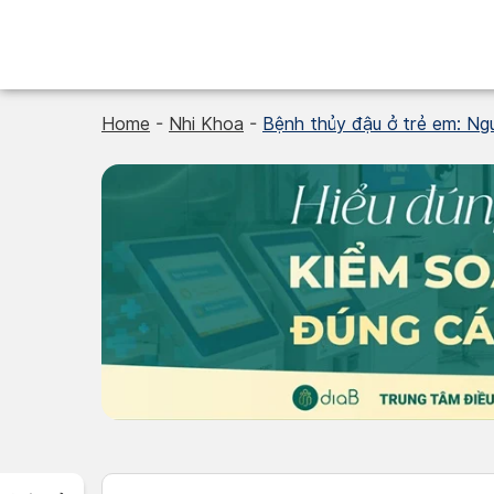
Skip
to
content
Home
-
Nhi Khoa
-
Bệnh thủy đậu ở trẻ em: Ngu