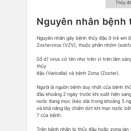
Thủy đậ
Nguyên nhân bệnh t
Nguyên nhân gây bệnh thủy đậu ở trẻ em là 
Zostervirus (VZV), thuộc phân nhóm (subfam
Sở dĩ virus có tên như trên vì trên lâm sà
thủy
đậu (Varicella) và bệnh Zona (Zoster).
Người là nguồn bệnh duy nhất của bệnh th
đầu khoảng 2 ngày trước khi xuất hiện san
nước đang mọc (kéo dài trong khoảng 5 ngà
và khả năng lây chấm dứt khi mụn nước bắ
7 của bệnh.
Trên bệnh nhân bị thủy đậu hoặc zona lan t