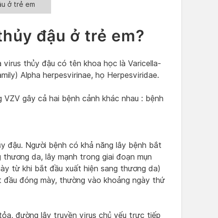
u ở trẻ em
hủy đậu ở trẻ em?
virus thủy đậu có tên khoa học là Varicella-
ily) Alpha herpesvirinae, họ Herpesviridae.
ng VZV gây cả hai bệnh cảnh khác nhau : bệnh
ủy đậu. Người bệnh có khả năng lây bệnh bắt
g thương da, lây mạnh trong giai đoạn mụn
y từ khi bắt đầu xuất hiện sang thương da)
t đầu đóng mày, thường vào khoảng ngày thứ
ỏa, đường lây truyền virus chủ yếu trực tiếp