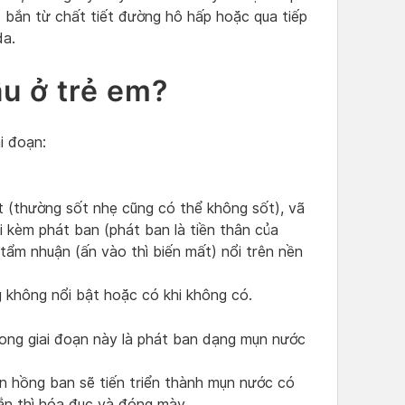
t bắn từ chất tiết đường hô hấp hoặc qua tiếp
da.
u ở trẻ em?
i đoạn:
t (thường sốt nhẹ cũng có thể không sốt), vã
i kèm phát ban (phát ban là tiền thân của
ẩm nhuận (ấn vào thì biến mất) nổi trên nền
g không nổi bật hoặc có khi không có.
rong giai đoạn này là phát ban dạng mụn nước
n hồng ban sẽ tiến triển thành mụn nước có
gắn thì hóa đục và đóng mày.