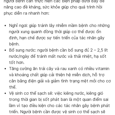
người bệnh cần thực hiện các biện pháp dưới đây để
nâng cao đề kháng, sức khỏe giúp cho quá trình hồi
phục diễn ra nhanh hơn:
Nghỉ ngơi: giúp tránh lây nhiễm mầm bệnh cho những
người xung quanh đồng thời giúp cơ thể được ổn
định, hạn chế được sự tiến triển của tác nhân gây
bệnh.
Bổ sung nước: người bệnh cần bổ sung đủ 2 – 2,5 lít
nước/ngày để tránh mất nước và thải nhiệt, hạ sốt
tốt hơn.
Tăng cường ăn trái cây và rau xanh có nhiều vitamin
và khoáng chất giúp cải thiện hệ miễn dịch, hỗ trợ
cân bằng điện giải và giảm tình trạng mệt mỏi cho cơ
thể.
Vệ sinh cơ thể sạch sẽ: việc kiêng nước, kiêng gió
trong thời gian bị sốt phát ban là một quan điểm sai
lầm vì tạo điều kiện cho các tác nhân gây bệnh phát
triển. Người bệnh cần được vệ sinh cơ thể sạch sẽ