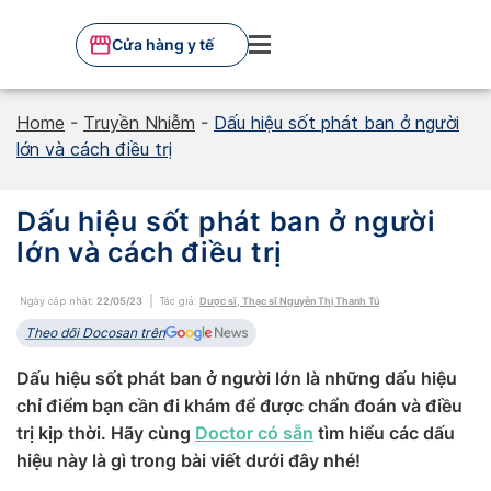
Skip
to
Cửa hàng y tế
content
Home
-
Truyền Nhiễm
-
Dấu hiệu sốt phát ban ở người
lớn và cách điều trị
Dấu hiệu sốt phát ban ở người
lớn và cách điều trị
Ngày cập nhật:
22/05/23
Tác giả:
Dược sĩ, Thạc sĩ Nguyễn Thị Thanh Tú
Theo dõi Docosan trên
Dấu hiệu sốt phát ban ở người lớn là những dấu hiệu
chỉ điểm bạn cần đi khám để được chẩn đoán và điều
trị kịp thời. Hãy cùng
Doctor có sẵn
tìm hiểu các dấu
hiệu này là gì trong bài viết dưới đây nhé!