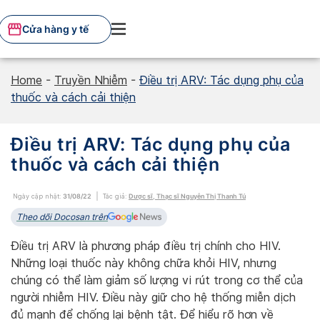
Skip
to
Cửa hàng y tế
content
Home
-
Truyền Nhiễm
-
Điều trị ARV: Tác dụng phụ của
thuốc và cách cải thiện
Điều trị ARV: Tác dụng phụ của
thuốc và cách cải thiện
Ngày cập nhật:
31/08/22
Tác giả:
Dược sĩ, Thạc sĩ Nguyễn Thị Thanh Tú
Theo dõi Docosan trên
Điều trị ARV là phương pháp điều trị chính cho HIV.
Những loại thuốc này không chữa khỏi HIV, nhưng
chúng có thể làm giảm số lượng vi rút trong cơ thể của
người nhiễm HIV. Điều này giữ cho hệ thống miễn dịch
đủ mạnh để chống lại bệnh tật. Để hiểu rõ hơn về