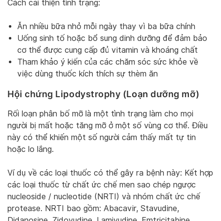
Cách cải thiện tình trạng:
Ăn nhiều bữa nhỏ mỗi ngày thay vì ba bữa chính
Uống sinh tố hoặc bổ sung dinh dưỡng để đảm bảo
cơ thể được cung cấp đủ vitamin và khoáng chất
Tham khảo ý kiến của các chăm sóc sức khỏe về
việc dùng thuốc kích thích sự thèm ăn
Hội chứng Lipodystrophy (Loạn dưỡng mỡ)
Rối loạn phân bố mỡ là một tình trạng làm cho mọi
người bị mất hoặc tăng mỡ ở một số vùng cơ thể. Điều
này có thể khiến một số người cảm thấy mất tự tin
hoặc lo lắng.
Ví dụ về các loại thuốc có thể gây ra bệnh này: Kết hợp
các loại thuốc từ chất ức chế men sao chép ngược
nucleoside / nucleotide (NRTI) và nhóm chất ức chế
protease. NRTI bao gồm: Abacavir, Stavudine,
Didanosine, Zidovudine, Lamivudine, Emtricitabine,