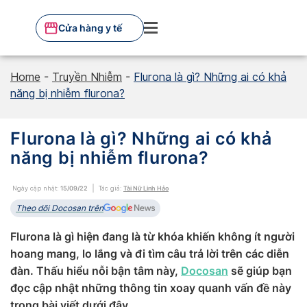
Skip
to
Cửa hàng y tế
content
Home
-
Truyền Nhiễm
-
Flurona là gì? Những ai có khả
năng bị nhiễm flurona?
Flurona là gì? Những ai có khả
năng bị nhiễm flurona?
Ngày cập nhật:
15/09/22
Tác giả:
Tài Nữ Linh Hảo
Theo dõi Docosan trên
Flurona là gì hiện đang là từ khóa khiến không ít người
hoang mang, lo lắng và đi tìm câu trả lời trên các diễn
đàn. Thấu hiểu nỗi bận tâm này,
Docosan
sẽ giúp bạn
đọc cập nhật những thông tin xoay quanh vấn đề này
trong bài viết dưới đây.