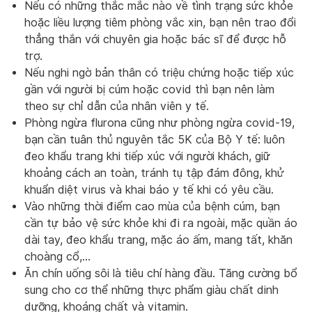
Nếu có những thắc mắc nào về tình trạng sức khỏe
hoặc liều lượng tiêm phòng vắc xin, bạn nên trao đổi
thẳng thắn với chuyên gia hoặc bác sĩ để được hỗ
trợ.
Nếu nghi ngờ bản thân có triệu chứng hoặc tiếp xúc
gần với người bị cúm hoặc covid thì bạn nên làm
theo sự chỉ dẫn của nhân viên y tế.
Phòng ngừa flurona cũng như phòng ngừa covid-19,
bạn cần tuân thủ nguyên tắc 5K của Bộ Y tế: luôn
đeo khẩu trang khi tiếp xúc với người khách, giữ
khoảng cách an toàn, tránh tụ tập đám đông, khử
khuẩn diệt virus và khai báo y tế khi có yêu cầu.
Vào những thời điểm cao mùa của bệnh cúm, bạn
cần tự bảo vệ sức khỏe khi đi ra ngoài, mặc quần áo
dài tay, đeo khẩu trang, mặc áo ấm, mang tất, khăn
choàng cổ,…
Ăn chín uống sôi là tiêu chí hàng đầu. Tăng cường bổ
sung cho cơ thể những thực phẩm giàu chất dinh
dưỡng, khoáng chất và vitamin.