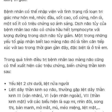
Bệnh nhân có thể nhập viện với tình trạng rối loạn tri
giác như hôn mê, nhức đầu, sốt cao, cổ cứng, nôn ói,
một số ít có triệu chứng sợ ánh sáng. Dịch não tủy của
bệnh nhân lao não có chứa hầu hết lymphocyte với
lượng đường trong dịch não tủy giảm. Một trong những
yếu tố giúp nhận biết lao màng não đó là tiền căn tiếp
xúc với lao trong thời gian gần đây, đặc biệt là ở trẻ em.
Trong quá trình điều trị bệnh nhân lao màng não cũng
có thể xuất hiện các triệu chứng, biến chứng thần kinh
sau:
Yếu liệt 2 chi dưới, liệt nửa người
Liệt dây thần kinh sọ não, thường gặp liệt dây thần
kinh III (vận nhãn), VI (vận nhãn ngoài), VII (thần
kinh mặt) với các biểu hiện là sụp mi, nhìn đôi, song
thị, bán manh, mờ mắt, mù, méo miệng, liệt mặt,…