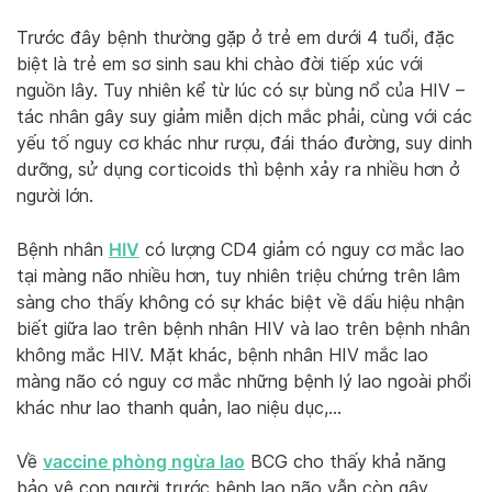
Trước đây bệnh thường gặp ở trẻ em dưới 4 tuổi, đặc
biệt là trẻ em sơ sinh sau khi chào đời tiếp xúc với
nguồn lây. Tuy nhiên kể từ lúc có sự bùng nổ của HIV –
tác nhân gây suy giảm miễn dịch mắc phải, cùng với các
yếu tố nguy cơ khác như rượu, đái tháo đường, suy dinh
dưỡng, sử dụng corticoids thì bệnh xảy ra nhiều hơn ở
người lớn.
HIV
Bệnh nhân
có lượng CD4 giảm có nguy cơ mắc lao
tại màng não nhiều hơn, tuy nhiên triệu chứng trên lâm
sàng cho thấy không có sự khác biệt về dấu hiệu nhận
biết giữa lao trên bệnh nhân HIV và lao trên bệnh nhân
không mắc HIV. Mặt khác, bệnh nhân HIV mắc lao
màng não có nguy cơ mắc những bệnh lý lao ngoài phổi
khác như lao thanh quản, lao niệu dục,…
vaccine phòng ngừa lao
Về
BCG cho thấy khả năng
bảo vệ con người trước bệnh lao não vẫn còn gây