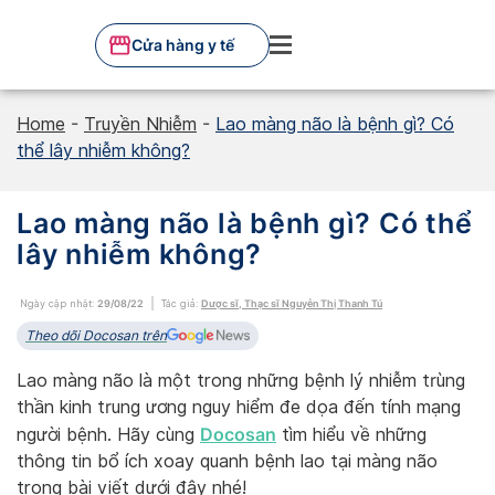
Skip
to
Cửa hàng y tế
content
Home
-
Truyền Nhiễm
-
Lao màng não là bệnh gì? Có
thể lây nhiễm không?
Lao màng não là bệnh gì? Có thể
lây nhiễm không?
Ngày cập nhật:
29/08/22
Tác giả:
Dược sĩ, Thạc sĩ Nguyễn Thị Thanh Tú
Theo dõi Docosan trên
Lao màng não là một trong những bệnh lý nhiễm trùng
thần kinh trung ương nguy hiểm đe dọa đến tính mạng
Docosan
người bệnh. Hãy cùng
tìm hiểu về những
thông tin bổ ích xoay quanh bệnh lao tại màng não
trong bài viết dưới đây nhé!