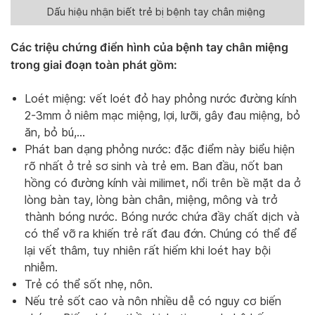
Dấu hiệu nhận biết trẻ bị bệnh tay chân miệng
Các triệu chứng điển hình của bệnh tay chân miệng
trong giai đoạn toàn phát gồm:
Loét miệng: vết loét đỏ hay phỏng nước đường kính
2-3mm ở niêm mạc miệng, lợi, lưỡi, gây đau miệng, bỏ
ăn, bỏ bú,…
Phát ban dạng phỏng nước: đặc điểm này biểu hiện
rõ nhất ở trẻ sơ sinh và trẻ em. Ban đầu, nốt ban
hồng có đường kính vài milimet, nổi trên bề mặt da ở
lòng bàn tay, lòng bàn chân, miệng, mông và trở
thành bóng nước. Bóng nước chứa đầy chất dịch và
có thể vỡ ra khiến trẻ rất đau đớn. Chúng có thể để
lại vết thâm, tuy nhiên rất hiếm khi loét hay bội
nhiễm.
Trẻ có thể sốt nhẹ, nôn.
Nếu trẻ sốt cao và nôn nhiều dễ có nguy cơ biến