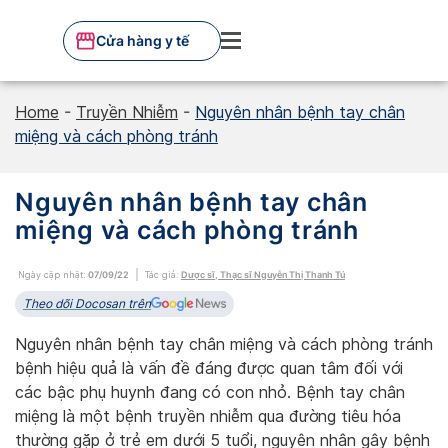
Skip
to
Cửa hàng y tế
content
Home
-
Truyền Nhiễm
-
Nguyên nhân bệnh tay chân
miệng và cách phòng tránh
Nguyên nhân bệnh tay chân
miệng và cách phòng tránh
Ngày cập nhật:
07/09/22
Tác giả:
Dược sĩ, Thạc sĩ Nguyễn Thị Thanh Tú
Theo dõi Docosan trên
Nguyên nhân bệnh tay chân miệng và cách phòng tránh
bệnh hiệu quả là vấn đề đáng được quan tâm đối với
các bậc phụ huynh đang có con nhỏ. Bệnh tay chân
miệng là một bệnh truyền nhiễm qua đường tiêu hóa
thường gặp ở trẻ em dưới 5 tuổi, nguyên nhân gây bệnh