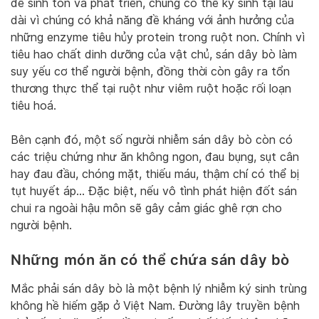
để sinh tồn và phát triển, chúng có thể ký sinh tại lâu
dài vì chúng có khả năng đề kháng với ảnh hưởng của
những enzyme tiêu hủy protein trong ruột non. Chính vì
tiêu hao chất dinh dưỡng của vật chủ, sán dây bò làm
suy yếu cơ thể người bệnh, đồng thời còn gây ra tổn
thương thực thể tại ruột như viêm ruột hoặc rối loạn
tiêu hoá.
Bên cạnh đó, một số người nhiễm sán dây bò còn có
các triệu chứng như ăn không ngon, đau bụng, sụt cân
hay đau đầu, chóng mặt, thiếu máu, thậm chí có thể bị
tụt huyết áp… Đặc biệt, nếu vô tình phát hiện đốt sán
chui ra ngoài hậu môn sẽ gây cảm giác ghê rợn cho
người bệnh.
Những món ăn có thể chứa sán dây bò
Mắc phải sán dây bò là một bệnh lý nhiễm ký sinh trùng
không hề hiếm gặp ở Việt Nam. Đường lây truyền bệnh