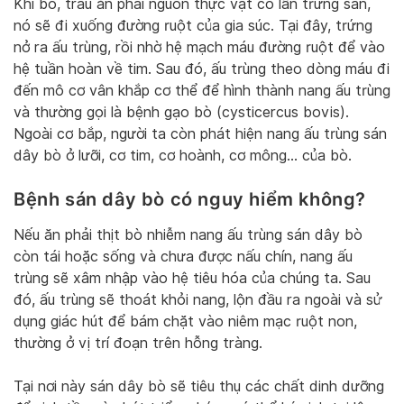
Khi bò, trâu ăn phải nguồn thực vật có lẫn trứng sán,
nó sẽ đi xuống đường ruột của gia súc. Tại đây, trứng
nở ra ấu trùng, rồi nhờ hệ mạch máu đường ruột để vào
hệ tuần hoàn về tim. Sau đó, ấu trùng theo dòng máu đi
đến mô cơ vân khắp cơ thể để hình thành nang ấu trùng
và thường gọi là bệnh gạo bò (cysticercus bovis).
Ngoài cơ bắp, người ta còn phát hiện nang ấu trùng sán
dây bò ở lưỡi, cơ tim, cơ hoành, cơ mông… của bò.
Bệnh sán dây bò có nguy hiểm không?
Nếu ăn phải thịt bò nhiễm nang ấu trùng sán dây bò
còn tái hoặc sống và chưa được nấu chín, nang ấu
trùng sẽ xâm nhập vào hệ tiêu hóa của chúng ta. Sau
đó, ấu trùng sẽ thoát khỏi nang, lộn đầu ra ngoài và sử
dụng giác hút để bám chặt vào niêm mạc ruột non,
thường ở vị trí đoạn trên hỗng tràng.
Tại nơi này sán dây bò sẽ tiêu thụ các chất dinh dưỡng