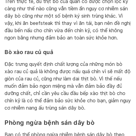
Trên thực tế, dù thịt bò của quán có được chọn lọc kỹ
càng như thế nào cũng vẫn tiềm ẩn nguy cơ nhiễm sán
dây bò cũng như một số bệnh ký sinh trùng khác. Vì
vậy, khi ăn beefsteak thì thay vì ăn tái, bạn nên đề nghị
đầu bến nấu cho chín vừa đến chín kỹ, có thể không
ngon bằng nhưng đảm bảo an toàn sức khỏe hơn.
Bò xào rau củ quả
Đặc trưng quyết định chất lượng của những món bò
xào rau củ quả là không được nấu quá chín vì sẽ mất độ
giòn của rau củ, cũng như làm dai thịt bò. Vì thế nếu
muốn đảm bảo ngon miệng mà vẫn đảm bảo đầy đủ
dưỡng chất, chỉ cần yêu cầu đầu bếp xào thịt bò cho
chín kỹ là có thể đảm bảo sức khỏe cho bạn, giảm nguy
cơ nhiễm nang ấu trùng sán dây bò.
Phòng ngừa bệnh sán dây bò
Bạn có thể phòng ngừa nhiễm bệnh sán dây bò theo