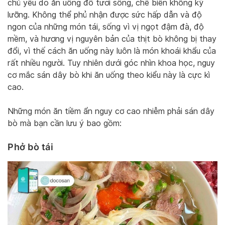
chủ yếu do ăn uống đồ tươi sống, chế biến không kỹ
lưỡng. Không thể phủ nhận được sức hấp dẫn và độ
ngon của những món tái, sống vì vị ngọt đậm đà, độ
mềm, và hương vị nguyên bản của thịt bò không bị thay
đổi, vì thế cách ăn uống này luôn là món khoái khẩu của
rất nhiều người. Tuy nhiên dưới góc nhìn khoa học, nguy
cơ mắc sán dây bò khi ăn uống theo kiểu này là cực kì
cao.
Những món ăn tiềm ẩn nguy cơ cao nhiễm phải sán dây
bò mà bạn cần lưu ý bao gồm:
Phở bò tái