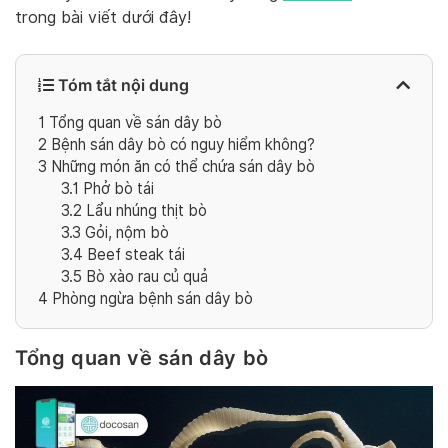
trong bài viết dưới đây!
Tóm tắt nội dung
1
Tổng quan về sán dây bò
2
Bệnh sán dây bò có nguy hiểm không?
3
Những món ăn có thể chứa sán dây bò
3.1
Phở bò tái
3.2
Lẩu nhúng thịt bò
3.3
Gỏi, nộm bò
3.4
Beef steak tái
3.5
Bò xào rau củ quả
4
Phòng ngừa bệnh sán dây bò
Tổng quan về sán dây bò