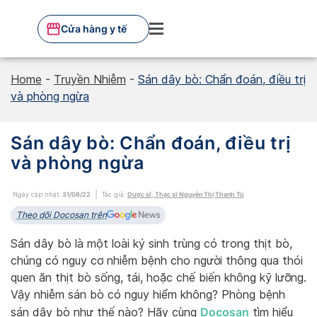
Skip
to
Cửa hàng y tế
content
Home
-
Truyền Nhiễm
-
Sán dây bò: Chẩn đoán, điều trị
và phòng ngừa
Sán dây bò: Chẩn đoán, điều trị
và phòng ngừa
Ngày cập nhật:
31/08/22
Tác giả:
Dược sĩ, Thạc sĩ Nguyễn Thị Thanh Tú
Theo dõi Docosan trên
Sán dây bò là một loài ký sinh trùng có trong thịt bò,
chúng có nguy cơ nhiễm bệnh cho người thông qua thói
quen ăn thịt bò sống, tái, hoặc chế biến không kỹ lưỡng.
Vậy nhiễm sán bò có nguy hiểm không? Phòng bệnh
Docosan
sán dây bò như thế nào? Hãy cùng
tìm hiểu