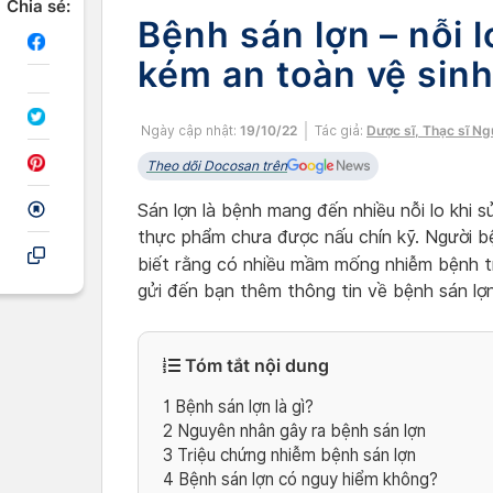
Chia sẻ:
Bệnh sán lợn – nỗi
kém an toàn vệ sinh
Ngày cập nhật:
19/10/22
Tác giả:
Dược sĩ, Thạc sĩ N
Theo dõi Docosan trên
Sán lợn là bệnh mang đến nhiều nỗi lo khi
thực phẩm chưa được nấu chín kỹ. Người b
biết rằng có nhiều mầm mống nhiễm bệnh t
gửi đến bạn thêm thông tin về bệnh sán lợn
Tóm tắt nội dung
1
Bệnh sán lợn là gì?
2
Nguyên nhân gây ra bệnh sán lợn
3
Triệu chứng nhiễm bệnh sán lợn
4
Bệnh sán lợn có nguy hiểm không?