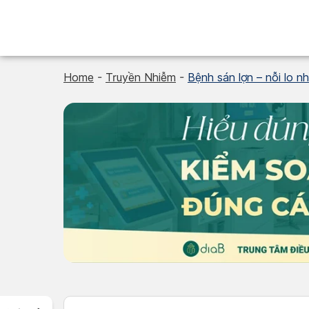
Skip
to
content
Home
-
Truyền Nhiễm
-
Bệnh sán lợn – nỗi lo 