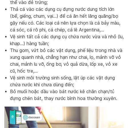
thể vào đẻ trứng;
Thả cá vào các dụng cụ đựng nước dung tích lớn
(bể, giếng, chum, vại…) để cá ăn hết lăng quăng/bọ
gậy nếu có. Các loại cá nên lựa chọn là cá bảy màu,
cá sóc, cá rô phi, cá chép, cá lê Argentina,…
Vệ sinh tất cả các dụng cụ chứa nước vừa và nhỏ (lu,
khạp…) hàng tuần;
Thu gom, vứt bỏ các vật dụng, phế liệu trong nhà và
xung quanh nhà, chẳng hạn như chai, lọ, mảnh vỡ vỏ
chai, mảnh lu vỡ, ống bơ, vỏ quả dừa, lốp xe, vỏ xe
cũ, hốc tre,…
Vệ sinh môi trường sinh sống, lật úp các vật dụng
chứa nước khi chưa dùng đến;
Bỏ muối hoặc dầu vào bát nước kê chân chạn/tủ
đựng chén bát, thay nước bình hoa thường xuyên.