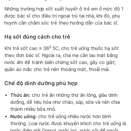
Những trường hợp sốt xuất huyết ở trẻ em ở mức độ 1
được bác sĩ cho điều trị ngoại trú tại nhà, khi đó, phụ
huynh cần chăm sóc trẻ theo hướng dẫn của bác sĩ.
Hạ sốt đúng cách cho trẻ
0
Khi trẻ sốt cao ≥ 38
5C, cho trẻ uống thuốc hạ sốt
theo đơn bác sĩ. Ngoài ra, cha mẹ cần lau mát bằng
nước ấm để tránh biến chứng sốt cao, gây co giật;
quần áo mặc cho trẻ nên thoáng mát, thoải mái.
Chế độ dinh dưỡng phù hợp
Thức ăn:
cho trẻ ăn những thứ ăn lỏng, giàu dinh
dưỡng, dễ tiêu hóa như cháo, súp, sữa và nên chia
thành nhiều bữa nhỏ.
Nước uống:
cho trẻ uống nhiều nước hơn bình
thường. Loại nước được khuyến khích cho trẻ uống là
nước điện giải Oresol, nước lọc, nước sôi để nguội,