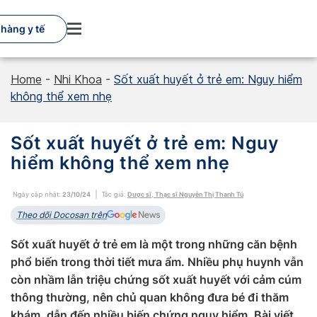
Skip
to
hàng y tế
content
Home
-
Nhi Khoa
-
Sốt xuất huyết ở trẻ em: Nguy hiểm
không thể xem nhẹ
Sốt xuất huyết ở trẻ em: Nguy
hiểm không thể xem nhẹ
Ngày cập nhật:
23/10/24
Tác giả:
Dược sĩ, Thạc sĩ Nguyễn Thị Thanh Tú
Theo dõi Docosan trên
Sốt xuất huyết ở trẻ em là một trong những căn bệnh
phổ biến trong thời tiết mưa ẩm. Nhiều phụ huynh vẫn
còn nhầm lẫn triệu chứng sốt xuất huyết với cảm cúm
thông thường, nên chủ quan không đưa bé đi thăm
khám, dẫn đến nhiều biến chứng nguy hiểm. Bài viết