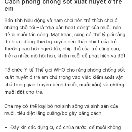
Cách phòng chống sốt xuất huyết ở trẻ
em
Bản tính hiếu động và ham chơi nên trẻ thích chơi ở
những chỗ tối – là “địa bàn hoạt động” của muỗi, nên
dễ bị muỗi tấn công. Mặt khác, cũng có thể lý giải rằng
do hoạt động thường xuyên nên thân nhiệt của trẻ
thường cao hơn người lớn, nhịp thở của trẻ cũng cao,
trẻ ra nhiều mồ hôi hơn, khiến muỗi dễ phát hiện và đốt.
Tổ chức Y tế Thế giới WHO cho rằng phòng chống sốt
kiểm soát
xuất huyết ở trẻ em chú trọng vào việc
vật
muỗi vằn
chống
chủ trung gian truyền bệnh (muỗi,
) và
muỗi đốt
cho trẻ.
Cha mẹ có thể loại bỏ nơi sinh sống và sinh sản của
muỗi, tiêu diệt lăng quăng/bọ gậy bằng cách:
Đậy kín các dụng cụ có chứa nước, để muỗi không