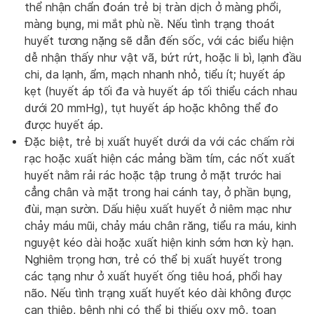
thể nhận chẩn đoán trẻ bị tràn dịch ở màng phổi,
màng bụng, mi mắt phù nề. Nếu tình trạng thoát
huyết tương nặng sẽ dẫn đến sốc, với các biểu hiện
dễ nhận thấy như vật vã, bứt rứt, hoặc li bì, lạnh đầu
chi, da lạnh, ẩm, mạch nhanh nhỏ, tiểu ít; huyết áp
kẹt (huyết áp tối đa và huyết áp tối thiểu cách nhau
dưới 20 mmHg), tụt huyết áp hoặc không thể đo
được huyết áp.
Đặc biệt, trẻ bị xuất huyết dưới da với các chấm rời
rạc hoặc xuất hiện các mảng bầm tím, các nốt xuất
huyết nằm rải rác hoặc tập trung ở mặt trước hai
cẳng chân và mặt trong hai cánh tay, ở phần bụng,
đùi, mạn sườn. Dấu hiệu xuất huyết ở niêm mạc như
chảy máu mũi, chảy máu chân răng, tiểu ra máu, kinh
nguyệt kéo dài hoặc xuất hiện kinh sớm hơn kỳ hạn.
Nghiêm trọng hơn, trẻ có thể bị xuất huyết trong
các tạng như ở xuất huyết ống tiêu hoá, phổi hay
não. Nếu tình trạng xuất huyết kéo dài không được
can thiệp, bệnh nhi có thể bị thiếu oxy mô, toan