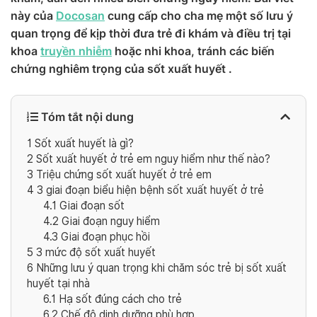
này của
Docosan
cung cấp cho cha mẹ một số lưu ý
quan trọng để kịp thời đưa trẻ đi khám và điều trị tại
khoa
truyền nhiễm
hoặc nhi khoa, tránh các biến
chứng nghiêm trọng của sốt xuất huyết .
Tóm tắt nội dung
1
Sốt xuất huyết là gì?
2
Sốt xuất huyết ở trẻ em nguy hiểm như thế nào?
3
Triệu chứng sốt xuất huyết ở trẻ em
4
3 giai đoạn biểu hiện bệnh sốt xuất huyết ở trẻ
4.1
Giai đoạn sốt
4.2
Giai đoạn nguy hiểm
4.3
Giai đoạn phục hồi
5
3 mức độ sốt xuất huyết
6
Những lưu ý quan trọng khi chăm sóc trẻ bị sốt xuất
huyết tại nhà
6.1
Hạ sốt đúng cách cho trẻ
6.2
Chế độ dinh dưỡng phù hợp