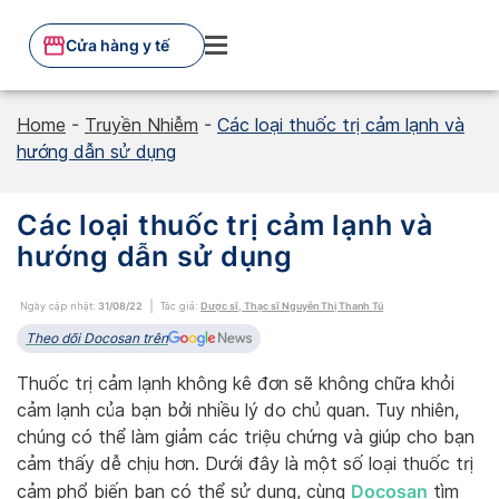
Skip
to
Cửa hàng y tế
content
Home
-
Truyền Nhiễm
-
Các loại thuốc trị cảm lạnh và
hướng dẫn sử dụng
Các loại thuốc trị cảm lạnh và
hướng dẫn sử dụng
Ngày cập nhật:
31/08/22
Tác giả:
Dược sĩ, Thạc sĩ Nguyễn Thị Thanh Tú
Theo dõi Docosan trên
Thuốc trị cảm lạnh không kê đơn sẽ không chữa khỏi
cảm lạnh của bạn bởi nhiều lý do chủ quan. Tuy nhiên,
chúng có thể làm giảm các triệu chứng và giúp cho bạn
cảm thấy dễ chịu hơn. Dưới đây là một số loại thuốc trị
Docosan
cảm phổ biến bạn có thể sử dụng, cùng
tìm