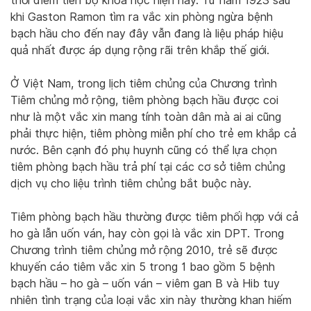
thời điểm tiến bộ khoa học hiện nay. Từ năm 1923 sau
khi Gaston Ramon tìm ra vắc xin phòng ngừa bệnh
bạch hầu cho đến nay đây vẫn đang là liệu pháp hiệu
quả nhất được áp dụng rộng rãi trên khắp thế giới.
Ở Việt Nam, trong lịch tiêm chủng của Chương trình
Tiêm chủng mở rộng, tiêm phòng bạch hầu được coi
như là một vắc xin mang tính toàn dân mà ai ai cũng
phải thực hiện, tiêm phòng miễn phí cho trẻ em khắp cả
nước. Bên cạnh đó phụ huynh cũng có thể lựa chọn
tiêm phòng bạch hầu trả phí tại các cơ sở tiêm chủng
dịch vụ cho liệu trình tiêm chủng bắt buộc này.
Tiêm phòng bạch hầu thường được tiêm phối hợp với cả
ho gà lẫn uốn ván, hay còn gọi là vắc xin DPT. Trong
Chương trình tiêm chủng mở rộng 2010, trẻ sẽ được
khuyến cáo tiêm vắc xin 5 trong 1 bao gồm 5 bệnh
bạch hầu – ho gà – uốn ván – viêm gan B và Hib tuy
nhiên tình trạng của loại vắc xin này thường khan hiếm