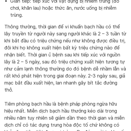
Gián tiếp: tiếp xúc với vật dụng bị nhiễm trùng (đồ
chơi, khăn lau) hoặc thức ăn, nước uống bị nhiễm
trùng.
Thông thường, thời gian để vi khuẩn bạch hầu có thể
lây truyền từ người này sang người khác là 2 – 3 tuần từ
khi bắt đầu có triệu chứng nếu như không được điều trị,
đôi khi họ không xuất hiện bất kỳ triệu chứng nào để
nhận biết. Thời gian ủ bệnh sau khi tiếp xúc với nguồn
lây là 2 – 5 ngày, sau đó triệu chứng xuất hiện tương tự
như cảm lạnh thông thường do đó bệnh dễ nhầm lẫn và
rất khó phát hiện trong giai đoạn này. 2-3 ngày sau, giả
mạc bắt đầu xuất hiện, lan nhanh gây bít tắc đường
thở.
Tiêm phòng bạch hầu là bệnh pháp phòng ngừa hữu
hiệu nhất. Miễn dịch bạch hầu thướng kéo dài trong
nhiều năm tuy nhiên sẽ giảm dần theo thời gian và miễn
dịch chỉ có tác dụng trung hòa độc tố chứ không có