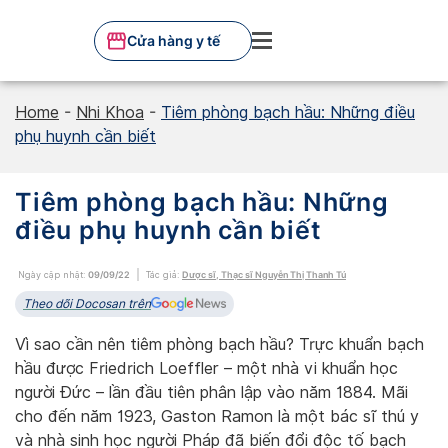
Skip
to
Cửa hàng y tế
content
Home
-
Nhi Khoa
-
Tiêm phòng bạch hầu: Những điều
phụ huynh cần biết
Tiêm phòng bạch hầu: Những
điều phụ huynh cần biết
Ngày cập nhật:
09/09/22
Tác giả:
Dược sĩ, Thạc sĩ Nguyễn Thị Thanh Tú
Theo dõi Docosan trên
Vì sao cần nên tiêm phòng bạch hầu? Trực khuẩn bạch
hầu được Friedrich Loeffler – một nhà vi khuẩn học
người Đức – lần đầu tiên phân lập vào năm 1884. Mãi
cho đến năm 1923, Gaston Ramon là một bác sĩ thú y
và nhà sinh học người Pháp đã biến đổi độc tố bạch