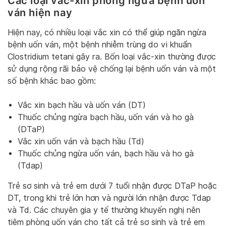
Các loại vắc-xin phòng ngừa bệnh uốn
ván hiện nay
Hiện nay, có nhiều loại vắc xin có thể giúp ngăn ngừa
bệnh uốn ván, một bệnh nhiễm trùng do vi khuẩn
Clostridium tetani gây ra. Bốn loại vắc-xin thường được
sử dụng rộng rãi bảo vệ chống lại bệnh uốn ván và một
số bệnh khác bao gồm:
Vắc xin bạch hầu và uốn ván (DT)
Thuốc chủng ngừa bạch hầu, uốn ván và ho gà
(DTaP)
Vắc xin uốn ván và bạch hầu (Td)
Thuốc chủng ngừa uốn ván, bạch hầu và ho gà
(Tdap)
Trẻ sơ sinh và trẻ em dưới 7 tuổi nhận được DTaP hoặc
DT, trong khi trẻ lớn hơn và người lớn nhận được Tdap
và Td. Các chuyên gia y tế thường khuyến nghị nên
tiêm phòng uốn ván cho tất cả trẻ sơ sinh và trẻ em