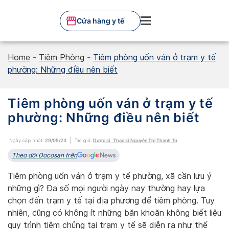
Skip
to
Cửa hàng y tế
content
Home
-
Tiêm Phòng
-
Tiêm phòng uốn ván ở trạm y tế
phường: Những điều nên biết
Tiêm phòng uốn ván ở trạm y tế
phường: Những điều nên biết
Ngày cập nhật:
29/05/23
Tác giả:
Dược sĩ, Thạc sĩ Nguyễn Thị Thanh Tú
Theo dõi Docosan trên
Tiêm phòng uốn ván ở trạm y tế phường, xã cần lưu ý
những gì? Đa số mọi người ngày nay thường hay lựa
chọn đến trạm y tế tại địa phương để tiêm phòng. Tuy
nhiên, cũng có không ít những băn khoăn không biết liệu
quy trình tiêm chủng tại trạm y tế sẽ diễn ra như thế