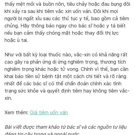
thấy mệt mỏi và buồn nôn, tiêu chảy hoặc đau bụng đôi
khi xảy ra sau khi tiêm vắc xin uốn ván. Đôi khi mọi
người bị ngất xỉu sau các thủ tục y tế, bao gồm cả tiêm
chủng. Hãy thông báo ngay cho bác sĩ hoặc y tá biết
nếu bạn cảm thấy chóng mặt hoặc thay đổi thị lực
hoặc ù tai.
Như với bất kỳ loại thuốc nào, vắc-xin có khả năng rất
cao gây ra phản ứng dị ứng nghiêm trọng, thương tích
nghiêm trọng khác hoặc tử vong. Chính vì thế, bạn cần
khai báo tiền sử bệnh tật một cách chi tiết và rõ ràng
nhất để các bác sĩ có thể chẩn đoán chính xác tình
trạng sức khỏe và quyết định tiêm hay không tiêm vắc-
xin.
Xem thêm:
Giá tiêm uốn ván
Bài viết được tham khảo từ bác sĩ và các nguồn tư liệu
đáng tin cậy trong và ngoài nước.