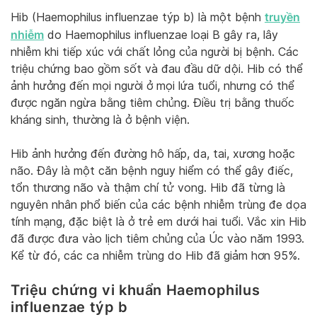
truyền
Hib (Haemophilus influenzae týp b) là một bệnh
nhiễm
do Haemophilus influenzae loại B gây ra, lây
nhiễm khi tiếp xúc với chất lỏng của người bị bệnh. Các
triệu chứng bao gồm sốt và đau đầu dữ dội. Hib có thể
ảnh hưởng đến mọi người ở mọi lứa tuổi, nhưng có thể
được ngăn ngừa bằng tiêm chủng. Điều trị bằng thuốc
kháng sinh, thường là ở bệnh viện.
Hib ảnh hưởng đến đường hô hấp, da, tai, xương hoặc
não. Đây là một căn bệnh nguy hiểm có thể gây điếc,
tổn thương não và thậm chí tử vong. Hib đã từng là
nguyên nhân phổ biến của các bệnh nhiễm trùng đe dọa
tính mạng, đặc biệt là ở trẻ em dưới hai tuổi. Vắc xin Hib
đã được đưa vào lịch tiêm chủng của Úc vào năm 1993.
Kể từ đó, các ca nhiễm trùng do Hib đã giảm hơn 95%.
Triệu chứng vi khuẩn Haemophilus
influenzae týp b