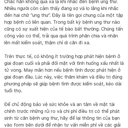
Chắc hẳn không quá xa lạ khi nhắc đến bệnh ung thư.
Nhiều người còn cảm thấy đang sợ và lo lắng khi nhắc
đến hai chữ “ung thư”. Đây là tên gọi chung của một tập
hợp bệnh có liên quan. Trong bất kỳ bệnh ung thư nào
cũng có sự xuất hiện của tế bào bất thường. Chúng tấn
công vào cơ thể, trải qua quá trình phân chia và nhân
lên mất kiểm soát, thậm chí di căn đi xa.
Trên thực tế, có không ít trường hợp phát hiện bệnh ở
giai đoạn cuối và phải đối mặt với tình huống xấu nhất là
tử vong. May mắn hơn nếu bệnh tình được phát hiện ở
giai đoạn đầu. Lúc này, việc thăm khám và điều trị đúng
phương pháp sẽ giúp bệnh tình được kiểm soát, kéo dài
tuổi thọ.
Để chủ động bảo vệ sức khỏe và an tâm về mặt tài
chính trước những rủi ro và chi phí điều trị có thể phát
sinh từ căn bệnh ung thư, hãy để lại thông tin của bạn
vào form bên dưới để nhận tư vấn miễn phí về các giải