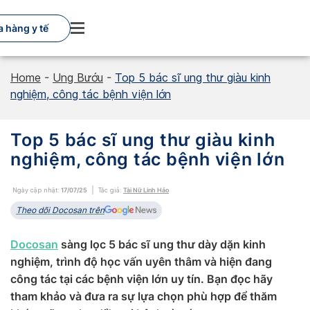
Skip
to
 hàng y tế
content
Home
-
Ung Bướu
-
Top 5 bác sĩ ung thư giàu kinh
nghiệm, công tác bệnh viện lớn
Top 5 bác sĩ ung thư giàu kinh
nghiệm, công tác bệnh viện lớn
Ngày cập nhật:
17/07/25
Tác giả:
Tài Nữ Linh Hảo
Theo dõi Docosan trên
Docosan
sàng lọc 5 bác sĩ ung thư dày dặn kinh
nghiệm, trình độ học vấn uyên thâm và hiện đang
công tác tại các bệnh viện lớn uy tín. Bạn đọc hãy
tham khảo và đưa ra sự lựa chọn phù hợp để thăm