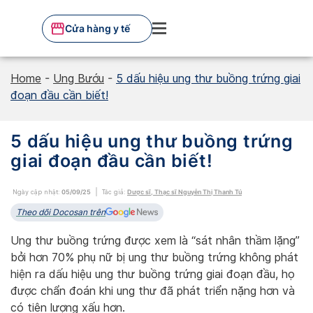
Skip
to
Cửa hàng y tế
content
Home
-
Ung Bướu
-
5 dấu hiệu ung thư buồng trứng giai
đoạn đầu cần biết!
5 dấu hiệu ung thư buồng trứng
giai đoạn đầu cần biết!
Ngày cập nhật:
05/09/25
Tác giả:
Dược sĩ, Thạc sĩ Nguyễn Thị Thanh Tú
Theo dõi Docosan trên
Ung thư buồng trứng được xem là “sát nhân thầm lặng”
bởi hơn 70% phụ nữ bị ung thư buồng trứng không phát
hiện ra dấu hiệu ung thư buồng trứng giai đoạn đầu, họ
được chẩn đoán khi ung thư đã phát triển nặng hơn và
có tiên lượng xấu hơn.