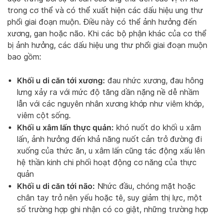
trong cơ thể và có thể xuất hiện các dấu hiệu ung thư
phổi giai đoạn muộn. Điều này có thể ảnh hưởng đến
xương, gan hoặc não. Khi các bộ phận khác của cơ thể
bị ảnh hưởng, các dấu hiệu ung thư phổi giai đoạn muộn
bao gồm:
Khối u di căn tới xương:
đau nhức xương, đau hông
lưng xảy ra với mức độ tăng dần nặng nề dễ nhầm
lẫn với các nguyên nhân xương khớp như viêm khớp,
viêm cột sống.
Khối u xâm lấn thực quản:
khó nuốt do khối u xâm
lấn, ảnh hưởng đến khả năng nuốt cản trở đường đi
xuống của thức ăn, u xâm lấn cũng tác động xấu lên
hệ thần kinh chi phối hoạt động cơ năng của thực
quản
Khối u di căn tới não:
Nhức đầu, chóng mặt hoặc
chân tay trở nên yếu hoặc tê, suy giảm thị lực, một
số trường hợp ghi nhận có co giật, những trường hợp