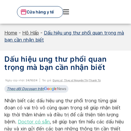
Skip
to
Cửa hàng y tế
content
Home
-
Hô Hấp
-
Dấu hiệu ung thư phổi quan trọng mà
bạn cần nhận biết
Dấu hiệu ung thư phổi quan
trọng mà bạn cần nhận biết
Ngày cập nhật:
24/10/24
Tác giả:
Dược sĩ, Thạc sĩ Nguyễn Thị Thanh Tú
Theo dõi Docosan trên
Nhận biết các dấu hiệu ung thư phổi trong từng giai
đoạn có vai trò vô cùng quan trọng sẽ giúp nhận biết
kịp thời thăm khám và điều trị để cải thiện tiên lượng
bệnh.
Doctor có sẵn
, sẽ giúp bạn tìm hiểu các dấu hiệu
này và xin gửi đến các bạn những thông tin cần thiết