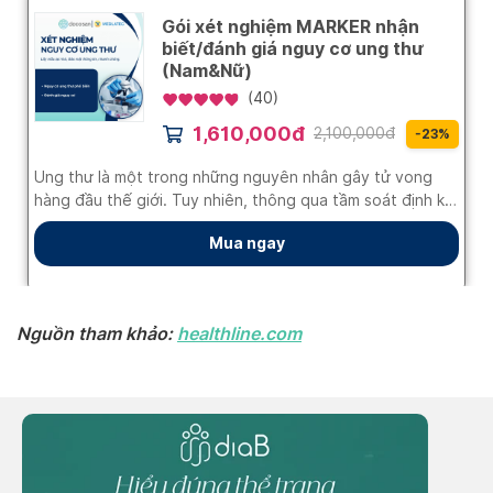
Nguồn tham khảo:
healthline.com