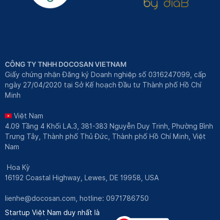
CÔNG TY TNHH DOCOSAN VIETNAM
Giấy chứng nhận Đăng ký Doanh nghiệp số 0316247099, cấp
ngày 27/04/2020 tại Sở Kế hoạch Đầu tư Thành phố Hồ Chí
Minh
Việt Nam
4.09 Tầng 4 Khối LA.3, 381-383 Nguyễn Duy Trinh, Phường Bình
Trưng Tây, Thành phố Thủ Đức, Thành phố Hồ Chí Minh, Việt
Nam
Hoa Kỳ
16192 Coastal Highway, Lewes, DE 19958, USA
lienhe@docosan.com
, hotline: 0971786750
Startup Việt Nam duy nhất là