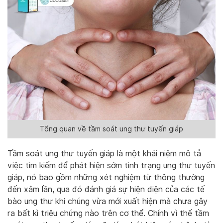
Tổng quan về tầm soát ung thư tuyến giáp
Tầm soát ung thư tuyến giáp là một khái niệm mô tả
việc tìm kiếm để phát hiện sớm tình trạng ung thư tuyến
giáp, nó bao gồm những xét nghiệm từ thông thường
đến xâm lần, qua đó đánh giá sự hiện diện của các tế
bào ung thư khi chúng vừa mới xuất hiện mà chưa gây
ra bất kì triệu chứng nào trên cơ thể. Chính vì thế tầm