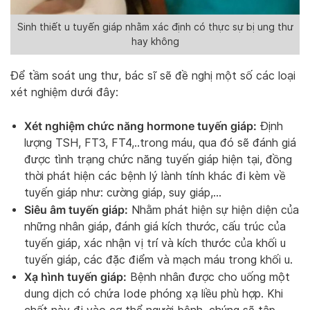
Sinh thiết u tuyến giáp nhằm xác định có thực sự bị ung thư
hay không
Để tầm soát ung thư, bác sĩ sẽ đề nghị một số các loại
xét nghiệm dưới đây:
X
ét nghiệm
chức năng
hormone tuyến giáp
:
Định
lượng TSH, FT3, FT4,..trong máu, qua đó sẽ đánh giá
được tình trạng chức năng tuyến giáp hiện tại, đồng
thời phát hiện các bệnh lý lành tính khác đi kèm về
tuyến giáp như: cường giáp, suy giáp,…
Siêu
âm tuyến giáp:
Nhằm phát hiện sự hiện diện của
những nhân giáp, đánh giá kích thước, cấu trúc của
tuyến giáp, xác nhận vị trí và kích thước của khối u
tuyến giáp, các đặc điểm và mạch máu trong khối u.
X
ạ hình tuyến giáp:
Bệnh nhân được cho uống một
dung dịch có chứa Iode phóng xạ liều phù hợp. Khi