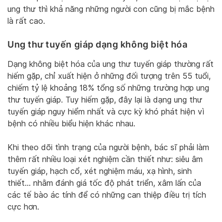
ung thư thì khả năng những người con cũng bị mắc bệnh
là rất cao.
Ung thư tuyến giáp dạng không biệt hóa
Dạng không biệt hóa của ung thư tuyến giáp thường rất
hiếm gặp, chỉ xuất hiện ở những đối tượng trên 55 tuổi,
chiếm tỷ lệ khoảng 18% tổng số những trường hợp ung
thư tuyến giáp. Tuy hiếm gặp, đây lại là dạng ung thư
tuyến giáp nguy hiểm nhất và cực kỳ khó phát hiện vì
bệnh có nhiều biểu hiện khác nhau.
Khi theo dõi tình trạng của người bệnh, bác sĩ phải làm
thêm rất nhiều loại xét nghiệm cần thiết như: siêu âm
tuyến giáp, hạch cổ, xét nghiệm máu, xạ hình, sinh
thiết… nhằm đánh giá tốc độ phát triển, xâm lấn của
các tế bào ác tính để có những can thiệp điều trị tích
cực hơn.