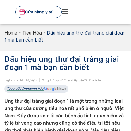
Skip
to
Cửa hàng y tế
content
Home
-
Tiêu Hóa
-
Dấu hiệu ung thư đại tràng giai đoạn
1 mà bạn cần biết
Dấu hiệu ung thư đại tràng giai
đoạn 1 mà bạn cần biết
Ngày cập nhật:
28/10/24
Tác giả:
Dược sĩ, Thạc sĩ Nguyễn Thị Thanh Tú
Theo dõi Docosan trên
Ung thư đại tràng giai đoạn 1 là một trong những loại
ung thư của đường tiêu hóa rất phổ biến ở người Việt
Nam. Đây được xem là căn bệnh ác tính nguy hiểm và
tỷ lệ tử vong cao nhưng cũng có thể điều trị tốt nếu
kịp thời phát hiện bệnh giai đoạn sớm. Vậy dấu hiệu