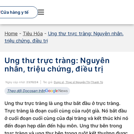
Skip
to
Cửa hàng y tế
content
Home
-
Tiêu Hóa
-
Ung thư trực tràng: Nguyên nhân,
triệu chứng, điều trị
Ung thư trực tràng: Nguyên
nhân, triệu chứng, điều trị
Ngày cập nhật:
23/10/24
Tác giả:
Dược sĩ, Thạc sĩ Nguyễn Thị Thanh Tú
Theo dõi Docosan trên
Ung thư trực tràng là ung thư bắt đầu ở trực tràng.
Trực tràng là đoạn cuối cùng của ruột già. Nó bắt đầu
ở cuối đoạn cuối cùng của đại tràng và kết thúc khi nó
đến đoạn hẹp dẫn đến hậu môn. Ung thư bên trong
trực tràng và ung thư bên trong ruột kết thường được