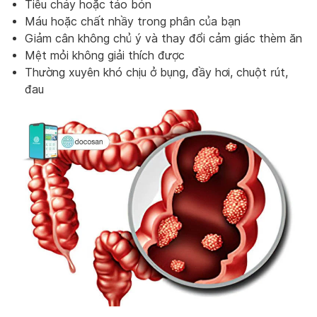
Tiêu chảy hoặc táo bón
Máu hoặc chất nhầy trong phân của bạn
Giảm cân không chủ ý và thay đổi cảm giác thèm ăn
Mệt mỏi không giải thích được
Thường xuyên khó chịu ở bụng, đầy hơi, chuột rút,
đau