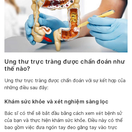
Ung thư trực tràng được chẩn đoán như
thế nào?
Ung thư trực tràng được chẩn đoán với sự kết hợp của
những điều sau đây:
Khám sức khỏe và xét nghiệm sàng lọc
Bác sĩ có thể sẽ bắt đầu bằng cách xem xét bệnh sử
của bạn và thực hiện khám sức khỏe. Điều này có thể
bao gồm việc đưa ngón tay đeo găng tay vào trực