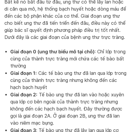
Bất kể nó bắt đầu từ đâu, ung thư có thể lây lan hoặc
di căn qua mô, hệ thống bạch huyết hoặc dòng máu để
đến các bộ phận khác của cơ thể. Giai đoạn ung thư
cho biết ung thư đã tiến triển đến đâu, điều này có thể
giúp bác sĩ quyết định phương pháp điều trị tốt nhất.
Dưới đây là các giai đoạn của bệnh ung thư trực tràng.
Giai đoạn 0 (ung thư biểu mô tại chỗ)
: Chỉ lớp trong
cùng của thành trực tràng mới chứa các tế bào bất
thường
Giai đoạn 1:
Các tế bào ung thư đã lan qua lớp trong
cùng của thành trực tràng nhưng không đến các
hạch bạch huyết
Giai đoạn 2:
Tế bào ung thư đã lan vào hoặc xuyên
qua lớp cơ bên ngoài của thành trực tràng nhưng
không đến các hạch bạch huyết. Đây thường được
gọi là giai đoạn 2A. Ở giai đoạn 2B, ung thư đã lan
vào niêm mạc bụng.
Giai đoạn 3
: Tế bào ung thư đã lây lan qua lớp cơ