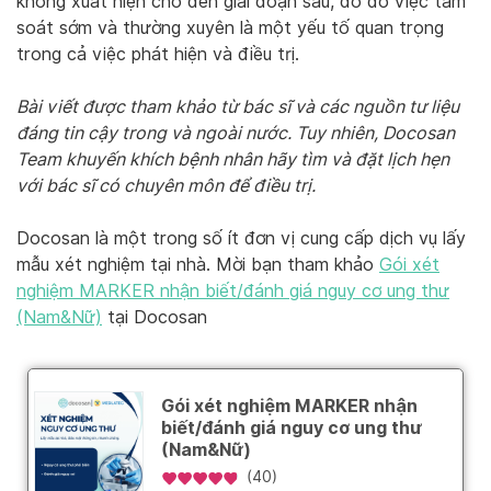
không xuất hiện cho đến giai đoạn sau, do đó việc tầm
soát sớm và thường xuyên là một yếu tố quan trọng
trong cả việc phát hiện và điều trị.
Bài viết được tham khảo từ bác sĩ và các nguồn tư liệu
đáng tin cậy trong và ngoài nước. Tuy nhiên, Docosan
Team khuyến khích bệnh nhân hãy tìm và đặt lịch hẹn
với bác sĩ có chuyên môn để điều trị.
Docosan là một trong số ít đơn vị cung cấp dịch vụ lấy
mẫu xét nghiệm tại nhà. Mời bạn tham khảo
Gói xét
nghiệm MARKER nhận biết/đánh giá nguy cơ ung thư
(Nam&Nữ)
tại Docosan