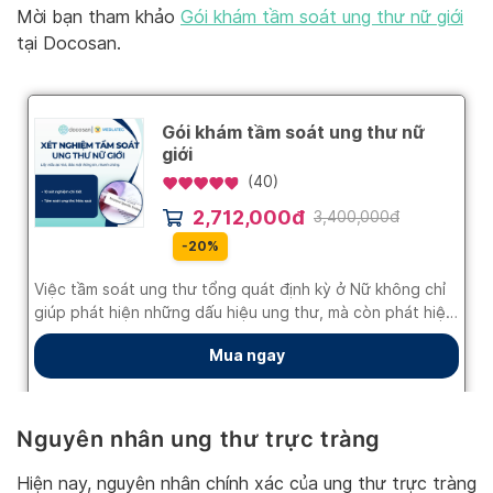
Mời bạn tham khảo
Gói khám tầm soát ung thư nữ giới
tại Docosan.
Nguyên nhân ung thư trực tràng
Hiện nay, nguyên nhân chính xác của ung thư trực tràng