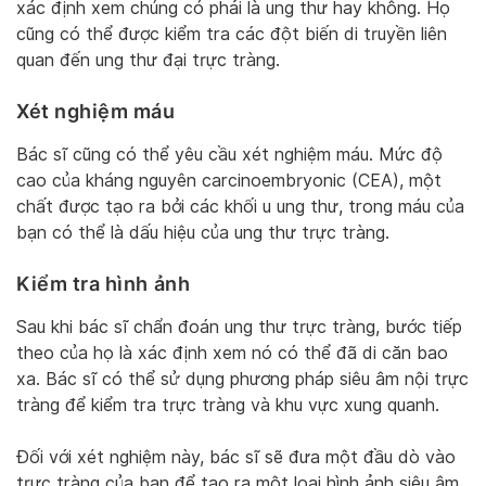
xác định xem chúng có phải là ung thư hay không. Họ
cũng có thể được kiểm tra các đột biến di truyền liên
quan đến ung thư đại trực tràng.
Xét nghiệm máu
Bác sĩ cũng có thể yêu cầu xét nghiệm máu. Mức độ
cao của kháng nguyên carcinoembryonic (CEA), một
chất được tạo ra bởi các khối u ung thư, trong máu của
bạn có thể là dấu hiệu của ung thư trực tràng.
Kiểm tra hình ảnh
Sau khi bác sĩ chẩn đoán ung thư trực tràng, bước tiếp
theo của họ là xác định xem nó có thể đã di căn bao
xa. Bác sĩ có thể sử dụng phương pháp siêu âm nội trực
tràng để kiểm tra trực tràng và khu vực xung quanh.
Đối với xét nghiệm này, bác sĩ sẽ đưa một đầu dò vào
trực tràng của bạn để tạo ra một loại hình ảnh siêu âm.