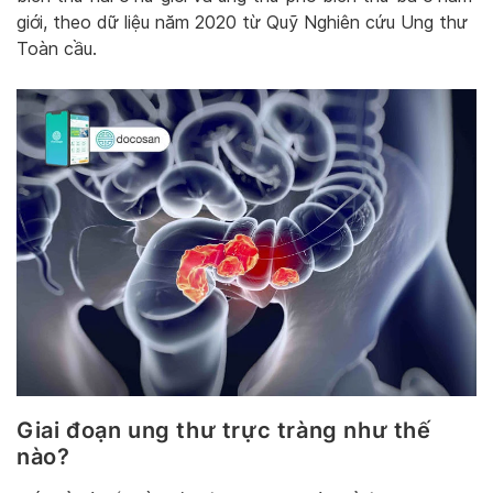
giới, theo dữ liệu năm 2020 từ Quỹ Nghiên cứu Ung thư
Toàn cầu.
Giai đoạn ung thư trực tràng như thế
nào?