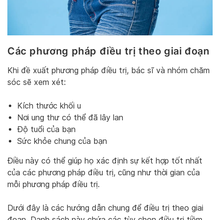
Các phương pháp điều trị theo giai đoạn
Khi đề xuất phương pháp điều trị, bác sĩ và nhóm chăm
sóc sẽ xem xét:
Kích thước khối u
Nơi ung thư có thể đã lây lan
Độ tuổi của bạn
Sức khỏe chung của bạn
Điều này có thể giúp họ xác định sự kết hợp tốt nhất
của các phương pháp điều trị, cũng như thời gian của
mỗi phương pháp điều trị.
Dưới đây là các hướng dẫn chung để điều trị theo giai
đoạn. Danh sách này chứa các tùy chọn điều trị tiềm