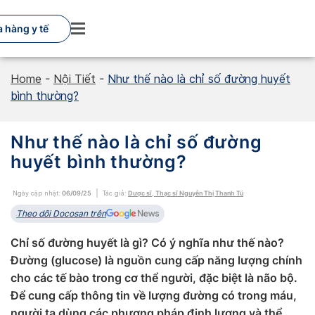
Skip
to
 hàng y tế
content
Home
-
Nội Tiết
-
Như thế nào là chỉ số đường huyết
bình thường?
Như thế nào là chỉ số đường
huyết bình thường?
Ngày cập nhật:
06/09/25
Tác giả:
Dược sĩ, Thạc sĩ Nguyễn Thị Thanh Tú
Theo dõi Docosan trên
Chỉ số đường huyết là gì? Có ý nghĩa như thế nào?
Đường (glucose) là nguồn cung cấp năng lượng chính
cho các tế bào trong cơ thể người, đặc biệt là não bộ.
Để cung cấp thông tin về lượng đường có trong máu,
người ta dùng các phương pháp định lượng và thể