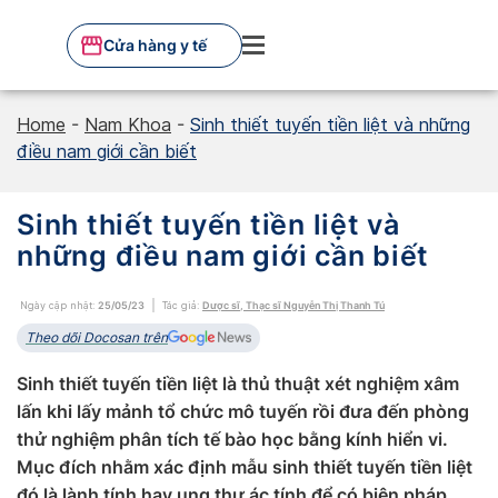
Skip
to
Cửa hàng y tế
content
Home
-
Nam Khoa
-
Sinh thiết tuyến tiền liệt và những
điều nam giới cần biết
Sinh thiết tuyến tiền liệt và
những điều nam giới cần biết
Ngày cập nhật:
25/05/23
Tác giả:
Dược sĩ, Thạc sĩ Nguyễn Thị Thanh Tú
Theo dõi Docosan trên
Sinh thiết tuyến tiền liệt là thủ thuật xét nghiệm xâm
lấn khi lấy mảnh tổ chức mô tuyến rồi đưa đến phòng
thử nghiệm phân tích tế bào học bằng kính hiển vi.
Mục đích nhằm xác định mẫu sinh thiết tuyến tiền liệt
đó là lành tính hay ung thư ác tính để có biện pháp