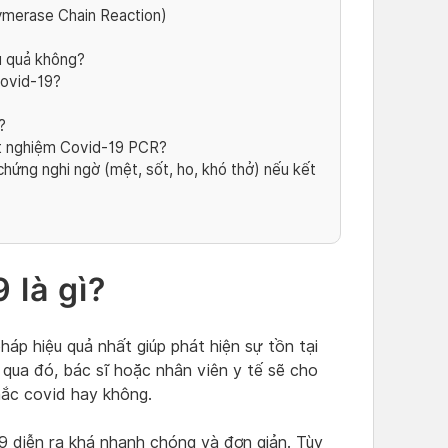
merase Chain Reaction)
u quả không?
covid-19?
?
ét nghiệm Covid-19 PCR?
chứng nghi ngờ (mệt, sốt, ho, khó thở) nếu kết
 là gì?
áp hiệu quả nhất giúp phát hiện sự tồn tại
qua đó, bác sĩ hoặc nhân viên y tế sẽ cho
mắc covid hay không.
9 diễn ra khá nhanh chóng và đơn giản. Tùy