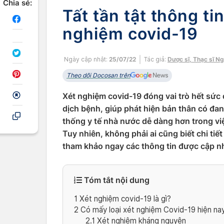
Chia sẻ:
Tất tần tật thông ti
nghiệm covid-19
Ngày cập nhật:
25/07/22
Tác giả:
Dược sĩ, Thạc sĩ N
Theo dõi Docosan trên
Xét nghiệm covid-19 đóng vai trò hết sức
dịch bệnh, giúp phát hiện bản thân có đ
thống y tế nhà nước dễ dàng hơn trong việ
Tuy nhiên, không phải ai cũng biết chi ti
tham khảo ngay các thông tin được cập nhậ
Tóm tắt nội dung
1
Xét nghiệm covid-19 là gì?
2
Có mấy loại xét nghiệm Covid-19 hiện na
2.1
Xét nghiệm kháng nguyên