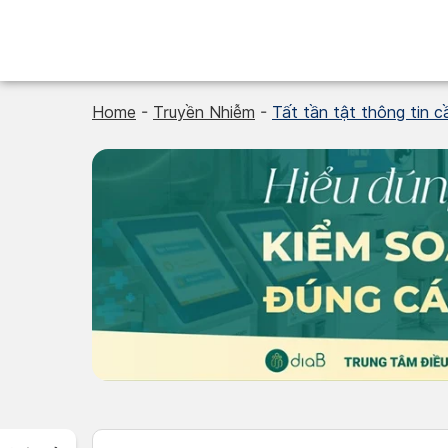
Skip
to
content
Home
-
Truyền Nhiễm
-
Tất tần tật thông tin c